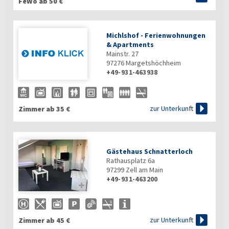
FeWo ab 50 €
Michlshof - Ferienwohnungen
& Apartments
Mainstr. 27
97276
Margetshöchheim
+49-931-463938

zur Unterkunft
Zimmer ab 35 €
Gästehaus Schnatterloch
Rathausplatz 6a
97299
Zell am Main
+49-931-463200


zur Unterkunft
Zimmer ab 45 €