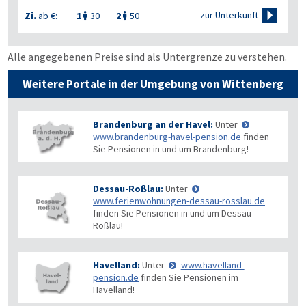

zur Unterkunft
Zi.
ab €:
1
30
2
50


Alle angegebenen Preise sind als Untergrenze zu verstehen.
Weitere Portale in der Umgebung von Wittenberg
Brandenburg an der Havel:
Unter
www.brandenburg-havel-pension.de
finden
Sie Pensionen in und um Brandenburg!
Dessau-Roßlau:
Unter
www.ferienwohnungen-dessau-rosslau.de
finden Sie Pensionen in und um Dessau-
Roßlau!
Havelland:
Unter
www.havelland-
pension.de
finden Sie Pensionen im
Havelland!