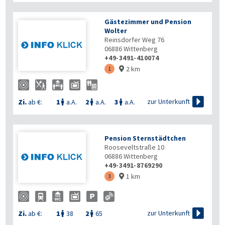
Gästezimmer und Pension
Wolter
Reinsdorfer Weg 76
06886
Wittenberg
+49-3491-410074
2 km
1


zur Unterkunft
Zi.
ab €:
1
a.A.
2
a.A.
3
a.A.



Pension Sternstädtchen
Rooseveltstraße 10
06886
Wittenberg
+49-3491-8769290
1 km
3


zur Unterkunft
Zi.
ab €:
1
38
2
65

