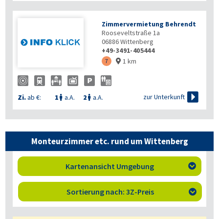
Zimmervermietung Behrendt
Rooseveltstraße 1a
06886
Wittenberg
+49-3491-405444
1 km
7


zur Unterkunft
Zi.
ab €:
1
a.A.
2
a.A.


Monteurzimmer etc. rund um Wittenberg
Kartenansicht Umgebung

Sortierung nach: 3Z-Preis
