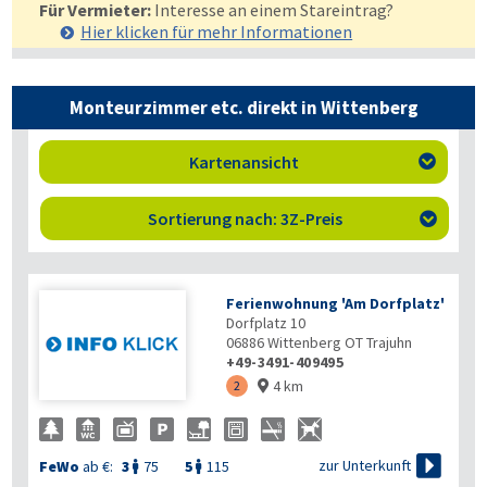
Für Vermieter:
Interesse an einem Stareintrag?
Hier klicken für mehr
Informationen
Monteurzimmer etc. direkt in Wittenberg
Kartenansicht

Sortierung nach: 3Z-Preis

Ferienwohnung 'Am Dorfplatz'
Dorfplatz 10
06886
Wittenberg OT Trajuhn
+49-3491-409495
4 km
2


zur Unterkunft
FeWo
ab €:
3
75
5
115

