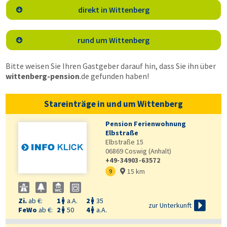
direkt in Wittenberg

rund um Wittenberg

Bitte weisen Sie Ihren Gastgeber darauf hin, dass Sie ihn über
wittenberg-pension
.de
gefunden haben!
Stareinträge in und um Wittenberg
Pension Ferienwohnung
Elbstraße
Elbstraße 15
06869
Coswig (Anhalt)
+49-34903-63572
15 km
9

Zi.
ab €:
1
a.A.
2
35



zur Unterkunft
FeWo
ab €:
2
50
4
a.A.

