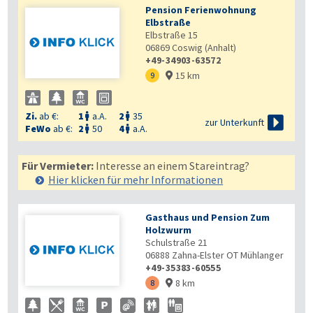
Pension Ferienwohnung
Elbstraße
Elbstraße 15
06869
Coswig (Anhalt)
+49-34903-63572
15 km
9

Zi.
ab €:
1
a.A.
2
35



zur Unterkunft
FeWo
ab €:
2
50
4
a.A.


Für Vermieter:
Interesse an einem Stareintrag?
Hier klicken für mehr
Informationen
Gasthaus und Pension Zum
Holzwurm
Schulstraße 21
06888
Zahna-Elster OT Mühlanger
+49-35383-60555
8 km
8
