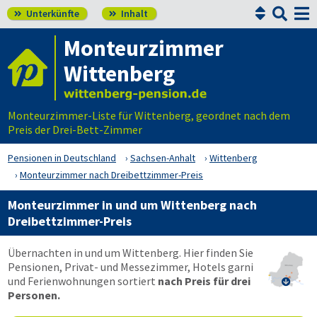


Unterkünfte
Inhalt


Monteurzimmer
Wittenberg
Monteurzimmer-Liste für Wittenberg, geordnet nach dem
Preis der Drei-Bett-Zimmer
Pensionen in Deutschland
Sachsen-Anhalt
Wittenberg
Monteurzimmer nach Dreibettzimmer-Preis
Monteurzimmer in und um Wittenberg nach
Dreibettzimmer-Preis
Übernachten in und um Wittenberg. Hier finden Sie
Pensionen, Privat- und Messezimmer, Hotels garni
und Ferienwohnungen sortiert
nach Preis für drei

Personen.