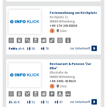
Ferienwohnung am Kirchplatz
Kirchplatz 11
06886
Wittenberg
+49-176-20342836
0 km
4


zur Unterkunft
FeWo
ab €:
1
58
4
78


Restaurant & Pension 'Zur
Elbe'
Elbstraße 4a
06886
Wittenberg
+49-3491-419024
0 km
5


zur Unterkunft
Zi.
ab €:
1
52
2
72
3
97


