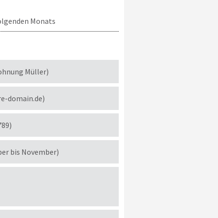
 folgenden Monats
ohnung Müller)
re-domain.de)
789)
ber bis November)