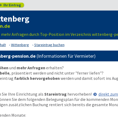
Ihr Eintrag

ttenberg
– mehr Anfragen durch Top-Position im Verzeichnis wittenberg-p
halt
Wittenberg
Stareintrag buchen
nberg-pension.de
(Informationen für Vermieter)
höhen
und
mehr Anfragen
erhalten?
belle
, präsentiert werden und nicht unter "ferner liefen"?
reintrag
farblich hervorgehoben
werden und damit sofort ins Au
Sie Ihre Einrichtung als
Stareintrag
hervorheben!
direkt zu
t können Sie dem folgenden Belegungsplan für die kommenden Mo
nzigen zusätzlichen Buchung rentiert sich bereits die gesamte Mon
enden Monate: