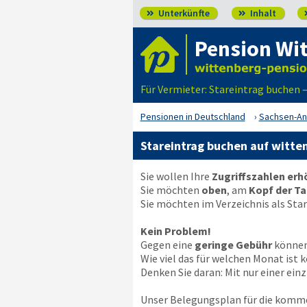
Unterkünfte
Inhalt


Pension Wi
Für Vermieter: Stareintrag buchen 
Pensionen in Deutschland
Sachsen-An
Stareintrag buchen auf witte
Sie wollen Ihre
Zugriffszahlen er
Sie möchten
oben
, am
Kopf der Ta
Sie möchten im Verzeichnis als Sta
Kein Problem!
Gegen eine
geringe Gebühr
können 
Wie viel das für welchen Monat is
Denken Sie daran: Mit nur einer ei
Unser Belegungsplan für die komm