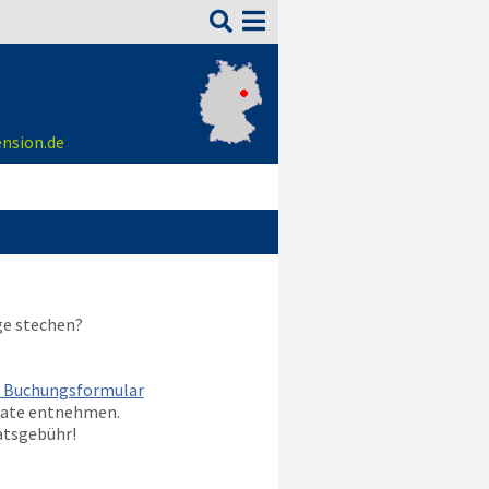

ension.de
ge stechen?
m Buchungsformular
nate entnehmen.
atsgebühr!