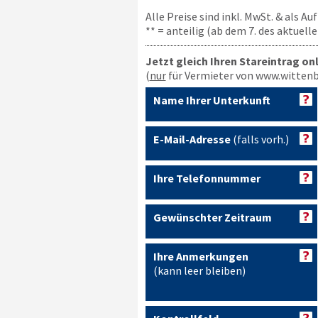
Alle Preise sind inkl. MwSt. & als A
** = anteilig (ab dem 7. des aktuel
Jetzt gleich Ihren Stareintrag on
(
nur
für Vermieter von www.wittenb
Name Ihrer Unterkunft
E-Mail-Adresse
(falls vorh.)
Ihre Telefonnummer
Gewünschter Zeitraum
Ihre Anmerkungen
(kann leer bleiben)