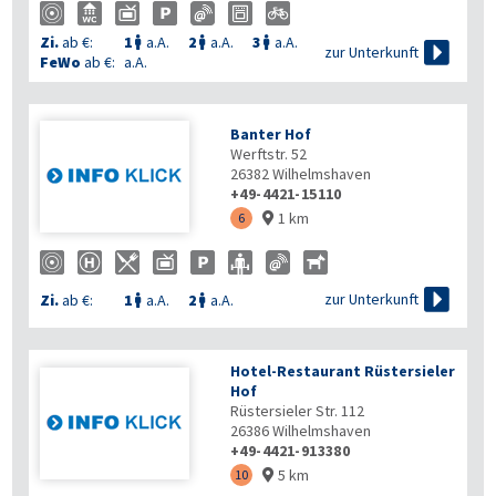
Zi.
ab €:
1
a.A.
2
a.A.
3
a.A.




zur Unterkunft
FeWo
ab €:
a.A.
Banter Hof
Werftstr. 52
26382
Wilhelmshaven
+49-4421-15110
1 km
6


zur Unterkunft
Zi.
ab €:
1
a.A.
2
a.A.


Hotel-Restaurant Rüstersieler
Hof
Rüstersieler Str. 112
26386
Wilhelmshaven
+49-4421-913380
5 km
10
