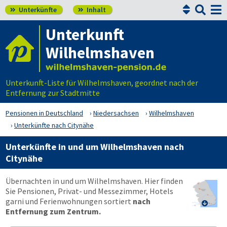


Unterkünfte
Inhalt


Unterkunft
Wilhelmshaven
Unterkunft-Liste für Wilhelmshaven, geordnet nach der
Entfernung zur Stadtmitte
Pensionen in Deutschland
Niedersachsen
Wilhelmshaven
Unterkünfte nach Citynähe
Unterkünfte in und um Wilhelmshaven nach
Citynähe
Übernachten in und um Wilhelmshaven. Hier finden
Sie Pensionen, Privat- und Messezimmer, Hotels
garni und Ferienwohnungen sortiert
nach

Entfernung zum Zentrum.