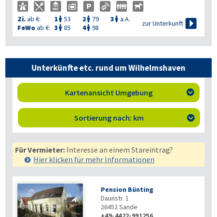
Zi.
ab €:
1
53
2
79
3
a.A.




zur Unterkunft
FeWo
ab €:
3
85
4
98


Unterkünfte etc. rund um Wilhelmshaven
Kartenansicht Umgebung

Sortierung nach: km

Für Vermieter:
Interesse an einem Stareintrag?
Hier klicken für mehr
Informationen
Pension Bünting
Daunstr. 1
26452
Sande
+49-4422-991256