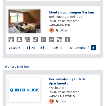
Monteurwohnungen Martens
Bohnenburger Reihe 13
26388
Wilhelmshaven
+49-4425-436
16 km

7


zur Unterkunft
Zi.
ab €:
1
20
2
30
3
36



Weitere Einträge:
Ferienwohnungen Jade
Apartments
Werftstr. 5
26382
Wilhelmshaven
+49-171-4929115
1 km
13
