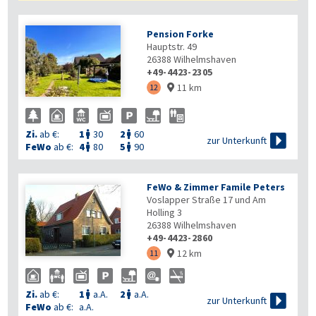
Pension Forke
Hauptstr. 49
26388
Wilhelmshaven
+49-4423-2305
11 km
12

Zi.
ab €:
1
30
2
60



zur Unterkunft
FeWo
ab €:
4
80
5
90


FeWo & Zimmer Famile Peters
Voslapper Straße 17 und Am
Holling 3
26388
Wilhelmshaven
+49-4423-2860
12 km
11

Zi.
ab €:
1
a.A.
2
a.A.



zur Unterkunft
FeWo
ab €:
a.A.