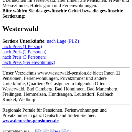
Übernachten im Westerwald: Hier finden Sie Pensionen, Privat- und
Messezimmer, Hotels garni und Ferienwohnungen.
Bitte wählen Sie das gewünschte Gebiet bzw. die gewünschte
Sortierung:
Westerwald
Sortiere Unterkünfte:
nach Lage (PLZ)
nach Preis (1 Person)
nach Preis (2 Personen)
nach Preis (3 Personen)
nach Preis (Ferienwohnung)
Unser Verzeichnis www.westerwald-pension.de bietet Ihnen
11
Pensionen, Ferienwohnungen, Privatzimmer und andere
Unterkünfte, Quartiere & Gastgeber in folgenden Orten:
Westerwald, Bad Camberg, Bad Hönningen, Bad Marienberg,
Freilingen, Hemmelzen, Hundsangen, Leutesdorf, Roßbach,
Runkel, Weilburg
Regionale Portale für Pensionen, Ferienwohnungen und
Privatzimmer in ganz Deutschland finden Sie hier:
www.deutsche-pensionen.de
Empfehlen via