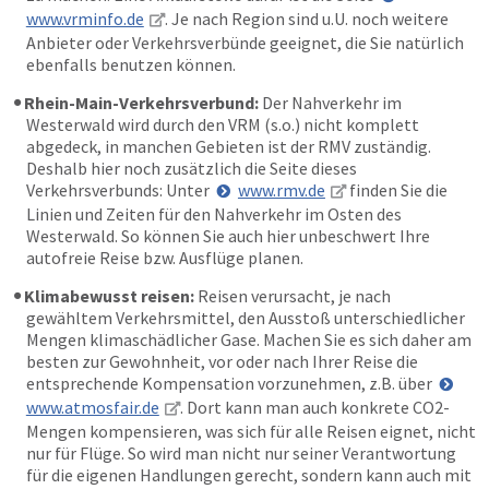
www.vrminfo.de
. Je nach Region sind u.U. noch weitere
Anbieter oder Verkehrsverbünde geeignet, die Sie natürlich
ebenfalls benutzen können.
Rhein-Main-Verkehrsverbund:
Der Nahverkehr im
Westerwald wird durch den VRM (s.o.) nicht komplett
abgedeck, in manchen Gebieten ist der RMV zuständig.
Deshalb hier noch zusätzlich die Seite dieses
Verkehrsverbunds: Unter
www.rmv.de
finden Sie die
Linien und Zeiten für den Nahverkehr im Osten des
Westerwald. So können Sie auch hier unbeschwert Ihre
autofreie Reise bzw. Ausflüge planen.
Klimabewusst reisen:
Reisen verursacht, je nach
gewähltem Verkehrsmittel, den Ausstoß unterschiedlicher
Mengen klimaschädlicher Gase. Machen Sie es sich daher am
besten zur Gewohnheit, vor oder nach Ihrer Reise die
entsprechende Kompensation vorzunehmen, z.B. über
www.atmosfair.de
. Dort kann man auch konkrete CO2-
Mengen kompensieren, was sich für alle Reisen eignet, nicht
nur für Flüge. So wird man nicht nur seiner Verantwortung
für die eigenen Handlungen gerecht, sondern kann auch mit