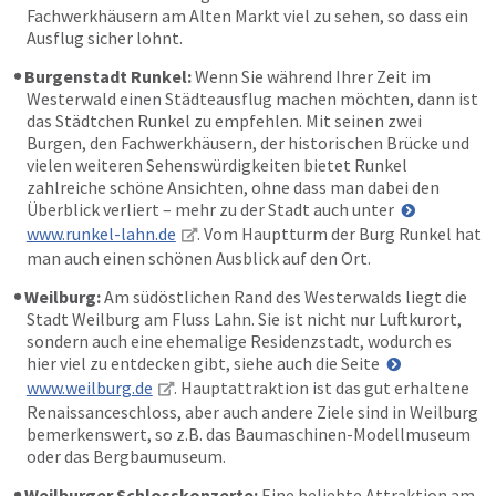
Fachwerkhäusern am Alten Markt viel zu sehen, so dass ein
Ausflug sicher lohnt.
Burgenstadt Runkel:
Wenn Sie während Ihrer Zeit im
Westerwald einen Städteausflug machen möchten, dann ist
das Städtchen Runkel zu empfehlen. Mit seinen zwei
Burgen, den Fachwerkhäusern, der historischen Brücke und
vielen weiteren Sehenswürdigkeiten bietet Runkel
zahlreiche schöne Ansichten, ohne dass man dabei den
Überblick verliert – mehr zu der Stadt auch unter
www.runkel-lahn.de
. Vom Hauptturm der Burg Runkel hat
man auch einen schönen Ausblick auf den Ort.
Weilburg:
Am südöstlichen Rand des Westerwalds liegt die
Stadt Weilburg am Fluss Lahn. Sie ist nicht nur Luftkurort,
sondern auch eine ehemalige Residenzstadt, wodurch es
hier viel zu entdecken gibt, siehe auch die Seite
www.weilburg.de
. Hauptattraktion ist das gut erhaltene
Renaissanceschloss, aber auch andere Ziele sind in Weilburg
bemerkenswert, so z.B. das Baumaschinen-Modellmuseum
oder das Bergbaumuseum.
Weilburger Schlosskonzerte:
Eine beliebte Attraktion am