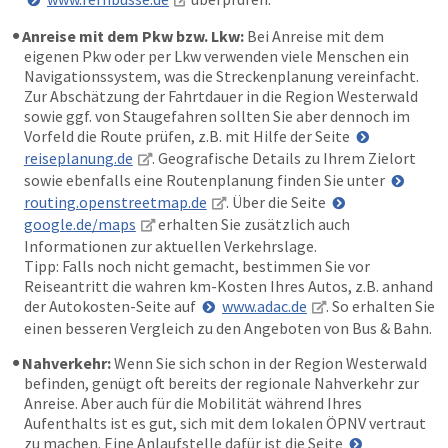
Anreise mit dem Pkw bzw. Lkw:
Bei Anreise mit dem
eigenen Pkw oder per Lkw verwenden viele Menschen ein
Navigationssystem, was die Streckenplanung vereinfacht.
Zur Abschätzung der Fahrtdauer in die Region Westerwald
sowie ggf. von Staugefahren sollten Sie aber dennoch im
Vorfeld die Route prüfen, z.B. mit Hilfe der Seite
reiseplanung.de
. Geografische Details zu Ihrem Zielort
sowie ebenfalls eine Routenplanung finden Sie unter
routing.openstreetmap.de
. Über die Seite
google.de/maps
erhalten Sie zusätzlich auch
Informationen zur aktuellen Verkehrslage.
Tipp: Falls noch nicht gemacht, bestimmen Sie vor
Reiseantritt die wahren km-Kosten Ihres Autos, z.B. anhand
der Autokosten-Seite auf
www.adac.de
. So erhalten Sie
einen besseren Vergleich zu den Angeboten von Bus & Bahn.
Nahverkehr:
Wenn Sie sich schon in der Region Westerwald
befinden, genügt oft bereits der regionale Nahverkehr zur
Anreise. Aber auch für die Mobilität während Ihres
Aufenthalts ist es gut, sich mit dem lokalen ÖPNV vertraut
zu machen. Eine Anlaufstelle dafür ist die Seite