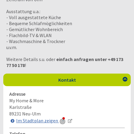
Ausstattung u.a.:
- Voll ausgestattete Küche
- Bequeme Schlafmöglichkeiten
- Gemütlicher Wohnbereich
- Flachbild-TV & WLAN
- Waschmaschine & Trockner
u.v.m.
Weitere Details s.u. oder
einfach anfragen unter +49 173
77 50 178
!
Kontakt

Adresse
My Home & More
Karlstraße
89231
Neu-Ulm
Im Stadtplan zeigen
Telefon