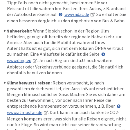
Tipp: Falls noch nicht gemacht, bestimmen Sie vor
Reiseantritt die wahren km-Kosten Ihres Autos, z.B. anhand
der Autokosten-Seite auf
www.adac.de
. So erhalten Sie
einen besseren Vergleich zu den Angeboten von Bus & Bahn.
Nahverkehr:
Wenn Sie sich schon in der Region Ulm
befinden, genügt oft bereits der regionale Nahverkehr zur
Anreise. Aber auch für die Mobilität während Ihres
Aufenthalts ist es gut, sich mit dem lokalen ÖPNV vertraut
zu machen. Eine Anlaufstelle dafür ist die Seite
www.ding.eu
. Je nach Region sind u.U. noch weitere
Anbieter oder Verkehrsverbünde geeignet, die Sie natürlich
ebenfalls benutzen können.
Klimabewusst reisen:
Reisen verursacht, je nach
gewähltem Verkehrsmittel, den Ausstoß unterschiedlicher
Mengen klimaschädlicher Gase. Machen Sie es sich daher am
besten zur Gewohnheit, vor oder nach Ihrer Reise die
entsprechende Kompensation vorzunehmen, z.B. über
www.atmosfair.de
. Dort kann man auch konkrete CO2-
Mengen kompensieren, was sich für alle Reisen eignet, nicht
nur für Flüge. So wird man nicht nur seiner Verantwortung