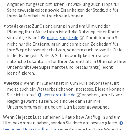
Angaben zur geschichtlichen Entwicklung auch Tipps für
Sehenswürdigkeiten sowie Eigenheiten der Stadt, die für
Ihren Aufenthalt hilfreich sein können.
Stadtkarte:
Zur Orientierung in und um Ulm und der
Planung Ihrer Aktivitäten ist oft die Nutzung einer Karte
sinnvoll, z.B. auf
maps.google.de
. Damit können Sie
nicht nur die Entfernungen und somit den Zeitbedarf für
Ihre Wege besser abschätzen, sondern auch reizvolle Ziele
in der Nähe (wie Parks & Sehenswürdigkeiten) sowie
nützliche Lokalitäten für Ihren Aufenthalt in Ulm nahe Ihrer
Unterkunft (wie Supermärkte und Restaurants) leicht
identifizieren.
Wetter:
Wenn Ihr Aufenthalt in Ulm kurz bevor steht, ist
meist auch ein Wetterbericht von Interesse. Diesen können
Sie sich u.a. auf
wetteronline.de
ansehen, um z.B. vor
Regen gewarnt zu sein. So sind Sie dann für Ihre
Unternehmungen in und um Ulm besser gewappnet.
Wenn Sie jetzt Lust auf einen Urlaub bzw. Ausflug in und um
Ulm bekommen haben, senden Sie doch am besten gleich
hier einer Unterkunft in Ulm
eine Anfrage für Ihren Wunsch-