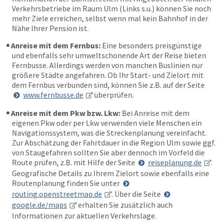
Verkehrsbetriebe im Raum Ulm (Links s.u.) können Sie noch
mehr Ziele erreichen, selbst wenn mal kein Bahnhof in der
Nähe Ihrer Pension ist.
Anreise mit dem Fernbus:
Eine besonders preisgünstige
und ebenfalls sehr umweltschonende Art der Reise bieten
Fernbusse. Allerdings werden von manchen Buslinien nur
größere Städte angefahren. Ob Ihr Start- und Zielort mit
dem Fernbus verbunden sind, können Sie z.B. auf der Seite
www.fernbusse.de
überprüfen.
Anreise mit dem Pkw bzw. Lkw:
Bei Anreise mit dem
eigenen Pkw oder per Lkw verwenden viele Menschen ein
Navigationssystem, was die Streckenplanung vereinfacht.
Zur Abschätzung der Fahrtdauer in die Region Ulm sowie ggf.
von Staugefahren sollten Sie aber dennoch im Vorfeld die
Route prüfen, z.B. mit Hilfe der Seite
reiseplanung.de
.
Geografische Details zu Ihrem Zielort sowie ebenfalls eine
Routenplanung finden Sie unter
routing.openstreetmap.de
. Über die Seite
google.de/maps
erhalten Sie zusätzlich auch
Informationen zur aktuellen Verkehrslage.