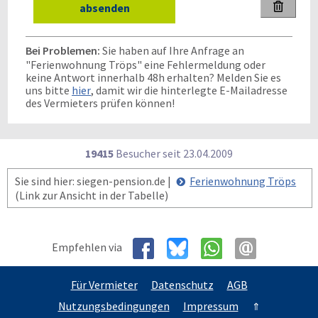

Bei Problemen:
Sie haben auf Ihre Anfrage an
"Ferienwohnung Tröps" eine Fehlermeldung oder
keine Antwort innerhalb 48h erhalten? Melden Sie es
uns bitte
hier
, damit wir die hinterlegte E-Mailadresse
des Vermieters prüfen können!
19415
Besucher seit
2
3.0
4.2
0
0
9
Sie sind hier: siegen-pension.de |
Ferienwohnung Tröps
(Link zur Ansicht in der Tabelle)
Empfehlen via
Für Vermieter
Datenschutz
AGB
Nutzungsbedingungen
Impressum
⇑