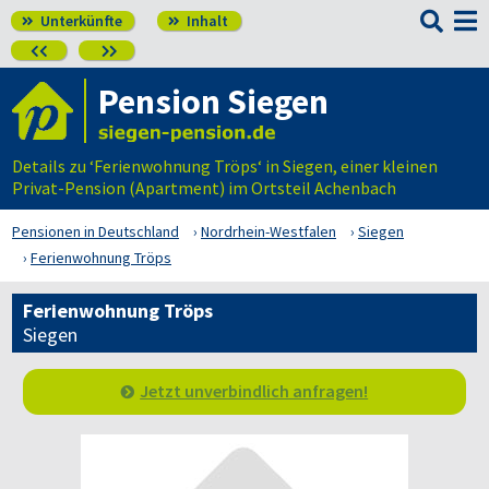

Unterkünfte
Inhalt




Pension Siegen
Details zu ‘Ferienwohnung Tröps‘ in Siegen, einer kleinen
Privat-Pension (Apartment) im Ortsteil Achenbach
Pensionen in Deutschland
Nordrhein-Westfalen
Siegen
Ferienwohnung Tröps
Ferienwohnung Tröps
Siegen
Jetzt unverbindlich anfragen!