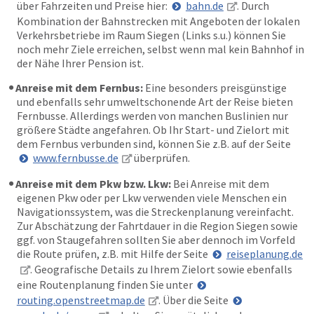
über Fahrzeiten und Preise hier:
bahn.de
. Durch
Kombination der Bahnstrecken mit Angeboten der lokalen
Verkehrsbetriebe im Raum Siegen (Links s.u.) können Sie
noch mehr Ziele erreichen, selbst wenn mal kein Bahnhof in
der Nähe Ihrer Pension ist.
Anreise mit dem Fernbus:
Eine besonders preisgünstige
und ebenfalls sehr umweltschonende Art der Reise bieten
Fernbusse. Allerdings werden von manchen Buslinien nur
größere Städte angefahren. Ob Ihr Start- und Zielort mit
dem Fernbus verbunden sind, können Sie z.B. auf der Seite
www.fernbusse.de
überprüfen.
Anreise mit dem Pkw bzw. Lkw:
Bei Anreise mit dem
eigenen Pkw oder per Lkw verwenden viele Menschen ein
Navigationssystem, was die Streckenplanung vereinfacht.
Zur Abschätzung der Fahrtdauer in die Region Siegen sowie
ggf. von Staugefahren sollten Sie aber dennoch im Vorfeld
die Route prüfen, z.B. mit Hilfe der Seite
reiseplanung.de
. Geografische Details zu Ihrem Zielort sowie ebenfalls
eine Routenplanung finden Sie unter
routing.openstreetmap.de
. Über die Seite