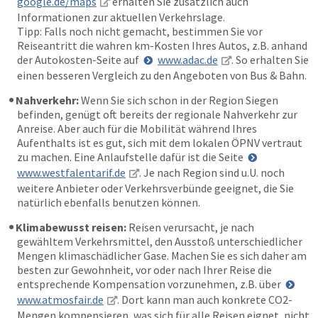
google.de/maps
erhalten Sie zusätzlich auch
Informationen zur aktuellen Verkehrslage.
Tipp: Falls noch nicht gemacht, bestimmen Sie vor
Reiseantritt die wahren km-Kosten Ihres Autos, z.B. anhand
der Autokosten-Seite auf
www.adac.de
. So erhalten Sie
einen besseren Vergleich zu den Angeboten von Bus & Bahn.
Nahverkehr:
Wenn Sie sich schon in der Region Siegen
befinden, genügt oft bereits der regionale Nahverkehr zur
Anreise. Aber auch für die Mobilität während Ihres
Aufenthalts ist es gut, sich mit dem lokalen ÖPNV vertraut
zu machen. Eine Anlaufstelle dafür ist die Seite
www.westfalentarif.de
. Je nach Region sind u.U. noch
weitere Anbieter oder Verkehrsverbünde geeignet, die Sie
natürlich ebenfalls benutzen können.
Klimabewusst reisen:
Reisen verursacht, je nach
gewähltem Verkehrsmittel, den Ausstoß unterschiedlicher
Mengen klimaschädlicher Gase. Machen Sie es sich daher am
besten zur Gewohnheit, vor oder nach Ihrer Reise die
entsprechende Kompensation vorzunehmen, z.B. über
www.atmosfair.de
. Dort kann man auch konkrete CO2-
Mengen kompensieren, was sich für alle Reisen eignet, nicht