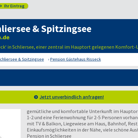
Ihr Eintrag

liersee & Spitzingsee
eck‘ in Schliersee, einer zentral im Hauptort gelegenen Komfort-
chliersee & Spitzingsee
Pension Gästehaus Risseck
Jetzt unverbindlich anfragen!
gemütliche und komfortable Unterkunft im Hauptort
1-2 und eine Ferienwohnung für 2-5 Personen vorhand
mit TV & Balkon, Liegewiese am Haus, Bahnhof, Rest
Einkaufsmöglichkeiten in der Nähe, viele schöne Aus
Pension in Schliersee