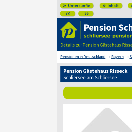
Unterkünfte
Inhalt




Pension Sch
Details zu ‘Pension Gästehaus Riss
Pensionen in Deutschland
Bayern
S
Pension Gästehaus Risseck
Schliersee am Schliersee