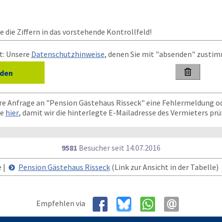
 die Ziffern in das vorstehende Kontrollfeld!
t: Unsere
Datenschutzhinweise
, denen Sie mit "absenden" zusti

hre Anfrage an "Pension Gästehaus Risseck" eine Fehlermeldung o
te
hier
, damit wir die hinterlegte E-Mailadresse des Vermieters pr
9581
Besucher seit
1
4.0
7.2
0
1
6
e |
Pension Gästehaus Risseck
(Link zur Ansicht in der Tabelle)
Empfehlen via