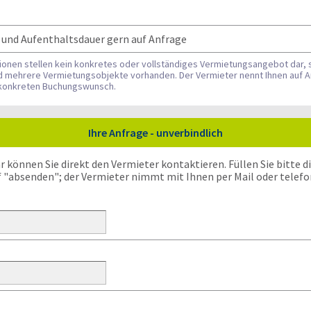
t und Aufenthaltsdauer gern auf Anfrage
tionen stellen kein konkretes oder vollständiges Vermietungsangebot dar, 
nd mehrere Vermietungsobjekte vorhanden. Der Vermieter nennt Ihnen auf A
n konkreten Buchungswunsch.
Ihre Anfrage - unverbindlich
önnen Sie direkt den Vermieter kontaktieren. Füllen Sie bitte die
f "absenden"; der Vermieter nimmt mit Ihnen per Mail oder telefo