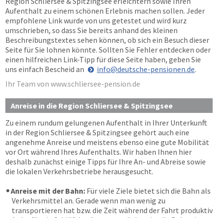
Region Schliersee & Spitzingsee erleichtern sowie Ihren
Aufenthalt zu einem schönen Erlebnis machen sollen. Jeder
empfohlene Link wurde von uns getestet und wird kurz
umschrieben, so dass Sie bereits anhand des kleinen
Beschreibungstextes sehen können, ob sich ein Besuch dieser
Seite für Sie lohnen könnte. Sollten Sie Fehler entdecken oder
einen hilfreichen Link-Tipp für diese Seite haben, geben Sie
uns einfach Bescheid an
info@deutsche-pensionen.de
.
Ihr Team von www.schliersee-pension.de
Anreise in die Region Schliersee & Spitzingsee
Zu einem rundum gelungenen Aufenthalt in Ihrer Unterkunft
in der Region Schliersee & Spitzingsee gehört auch eine
angenehme Anreise und meistens ebenso eine gute Mobilität
vor Ort während Ihres Aufenthalts. Wir haben Ihnen hier
deshalb zunächst einige Tipps für Ihre An- und Abreise sowie
die lokalen Verkehrsbetriebe herausgesucht.
Anreise mit der Bahn:
Für viele Ziele bietet sich die Bahn als
Verkehrsmittel an. Gerade wenn man wenig zu
transportieren hat bzw. die Zeit während der Fahrt produktiv