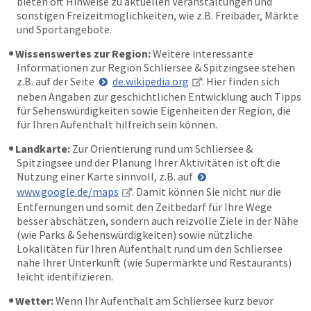
bieten oft Hinweise zu aktuellen Veranstaltungen und
sonstigen Freizeitmöglichkeiten, wie z.B. Freibäder, Märkte
und Sportangebote.
Wissenswertes zur Region:
Weitere interessante
Informationen zur Region Schliersee & Spitzingsee stehen
z.B. auf der Seite
de.wikipedia.org
. Hier finden sich
neben Angaben zur geschichtlichen Entwicklung auch Tipps
für Sehenswürdigkeiten sowie Eigenheiten der Region, die
für Ihren Aufenthalt hilfreich sein können.
Landkarte:
Zur Orientierung rund um Schliersee &
Spitzingsee und der Planung Ihrer Aktivitäten ist oft die
Nutzung einer Karte sinnvoll, z.B. auf
www.google.de/maps
. Damit können Sie nicht nur die
Entfernungen und somit den Zeitbedarf für Ihre Wege
besser abschätzen, sondern auch reizvolle Ziele in der Nähe
(wie Parks & Sehenswürdigkeiten) sowie nützliche
Lokalitäten für Ihren Aufenthalt rund um den Schliersee
nahe Ihrer Unterkunft (wie Supermärkte und Restaurants)
leicht identifizieren.
Wetter:
Wenn Ihr Aufenthalt am Schliersee kurz bevor