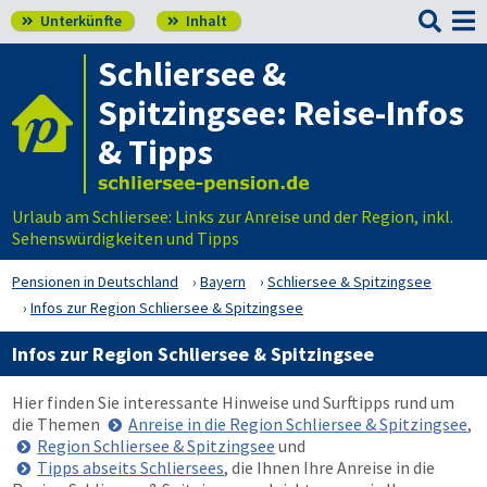

Unterkünfte
Inhalt


Schliersee &
Spitzingsee: Reise-Infos
& Tipps
Urlaub am Schliersee: Links zur Anreise und der Region, inkl.
Sehenswürdigkeiten und Tipps
Pensionen in Deutschland
Bayern
Schliersee & Spitzingsee
Infos zur Region Schliersee & Spitzingsee
Infos zur Region Schliersee & Spitzingsee
Hier finden Sie interessante Hinweise und Surftipps rund um
die Themen
Anreise in die Region Schliersee & Spitzingsee
,
Region Schliersee & Spitzingsee
und
Tipps abseits Schliersees
, die Ihnen Ihre Anreise in die