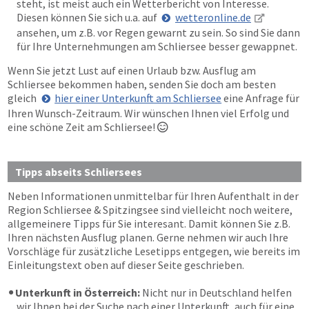
steht, ist meist auch ein Wetterbericht von Interesse.
Diesen können Sie sich u.a. auf
wetteronline.de
ansehen, um z.B. vor Regen gewarnt zu sein. So sind Sie dann
für Ihre Unternehmungen am Schliersee besser gewappnet.
Wenn Sie jetzt Lust auf einen Urlaub bzw. Ausflug am
Schliersee bekommen haben, senden Sie doch am besten
gleich
hier einer Unterkunft am Schliersee
eine Anfrage für
Ihren Wunsch-Zeitraum. Wir wünschen Ihnen viel Erfolg und
eine schöne Zeit am Schliersee!

Tipps abseits Schliersees
Neben Informationen unmittelbar für Ihren Aufenthalt in der
Region Schliersee & Spitzingsee sind vielleicht noch weitere,
allgemeinere Tipps für Sie interesant. Damit können Sie z.B.
Ihren nächsten Ausflug planen. Gerne nehmen wir auch Ihre
Vorschläge für zusätzliche Lesetipps entgegen, wie bereits im
Einleitungstext oben auf dieser Seite geschrieben.
Unterkunft in Österreich:
Nicht nur in Deutschland helfen
wir Ihnen bei der Suche nach einer Unterkunft, auch für eine