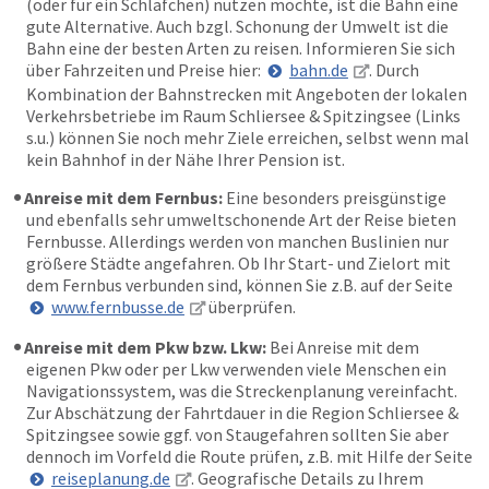
(oder für ein Schläfchen) nutzen möchte, ist die Bahn eine
gute Alternative. Auch bzgl. Schonung der Umwelt ist die
Bahn eine der besten Arten zu reisen. Informieren Sie sich
über Fahrzeiten und Preise hier:
bahn.de
. Durch
Kombination der Bahnstrecken mit Angeboten der lokalen
Verkehrsbetriebe im Raum Schliersee & Spitzingsee (Links
s.u.) können Sie noch mehr Ziele erreichen, selbst wenn mal
kein Bahnhof in der Nähe Ihrer Pension ist.
Anreise mit dem Fernbus:
Eine besonders preisgünstige
und ebenfalls sehr umweltschonende Art der Reise bieten
Fernbusse. Allerdings werden von manchen Buslinien nur
größere Städte angefahren. Ob Ihr Start- und Zielort mit
dem Fernbus verbunden sind, können Sie z.B. auf der Seite
www.fernbusse.de
überprüfen.
Anreise mit dem Pkw bzw. Lkw:
Bei Anreise mit dem
eigenen Pkw oder per Lkw verwenden viele Menschen ein
Navigationssystem, was die Streckenplanung vereinfacht.
Zur Abschätzung der Fahrtdauer in die Region Schliersee &
Spitzingsee sowie ggf. von Staugefahren sollten Sie aber
dennoch im Vorfeld die Route prüfen, z.B. mit Hilfe der Seite
reiseplanung.de
. Geografische Details zu Ihrem