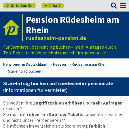

Unterkünfte
Inhalt


Pension Rüdesheim am
Rhein
Für Vermieter: Stareintrag buchen – mehr Anfragen durch
Top-Position im Verzeichnis ruedesheim-pension.de
Pensionen in Deutschland
Hessen
Rüdesheim am Rhein
Stareintrag buchen
Stareintrag buchen auf ruedesheim-pension.de
(Informationen für Vermieter)
Sie wollen Ihre
Zugriffszahlen erhöhen
und
mehr Anfragen
erhalten?
Sie möchten
oben
, am
Kopf der Tabelle
, präsentiert werden
und nicht unter "ferner liefen"?
Sie möchten im Verzeichnis als Stareintrag
farblich