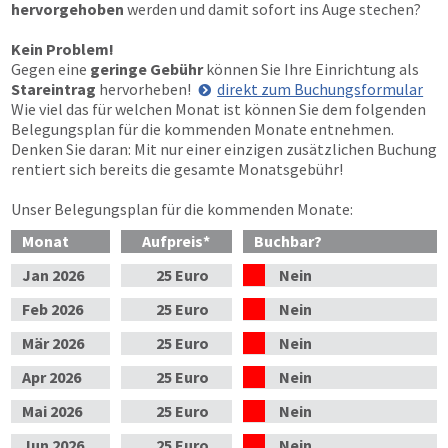
hervorgehoben
werden und damit sofort ins Auge stechen?
Kein Problem!
Gegen eine
geringe Gebühr
können Sie Ihre Einrichtung als
Stareintrag
hervorheben!
direkt zum Buchungsformular
Wie viel das für welchen Monat ist können Sie dem folgenden
Belegungsplan für die kommenden Monate entnehmen.
Denken Sie daran: Mit nur einer einzigen zusätzlichen Buchung
rentiert sich bereits die gesamte Monatsgebühr!
Unser Belegungsplan für die kommenden Monate:
Monat
Aufpreis
*
Buchbar?
Jan
2026
25 Euro
Nein
Feb
2026
25 Euro
Nein
Mär
2026
25 Euro
Nein
Apr
2026
25 Euro
Nein
Mai
2026
25 Euro
Nein
Jun
2026
25 Euro
Nein