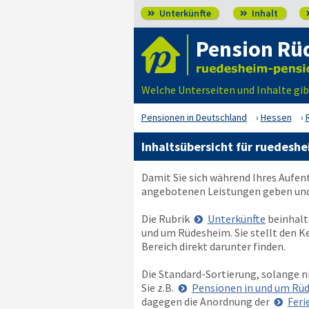
Unterkünfte
Inhalt


Pension Rü
Welche Unterseiten und Inhalte gi
Pensionen in Deutschland
Hessen
Inhaltsübersicht für ruedesh
Damit Sie sich während Ihres Aufen
angebotenen Leistungen geben und 
Die Rubrik
Unterkünfte
beinhalt
und um Rüdesheim. Sie stellt den K
Bereich direkt darunter finden.
Die Standard-Sortierung, solange n
Sie z.B.
Pensionen in und um Rü
dagegen die Anordnung der
Feri