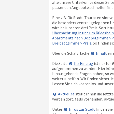
alle unsere Unterkünfte dieser Seite
passenden Angebote schneller find
Eine z.B. für Stadt-Touristen sinnv
die besonders zentral gelegenen Un
wird bei unseren drei Preis-Sortier
Übernachtung in und um Rüdesheim
Apartments nach Doppelzimmer-P
Dreibettzimmer-Preis
. So finden s
Über die Schaltfläche
Inhalt
erre
Die Seite
Ihr Eintrag
ist nur für
V
aufgenommen zu werden. Hier können
hinausgehende Fragen haben, so wen
weiterzuhelfen. Wir finden sicherl
Lassen Sie sich kostenlos und unverb
Aktuelles
stellt Ihnen die letz
werden dort, falls vorhanden, aktu
Unter
Infos zur Stadt
finden Sie