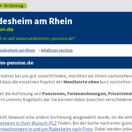
Ihr Eintrag

desheim am Rhein
bt es auf www.ruedesheim-pension.de?
Rüdesheim am Rhein
Inhaltsverzeichnis
eim-pension.de
thaltes bei uns gut zurechtfinden, möchten wir Ihnen nachstehen
dazu die einzelnen Kapitel der
Menüleiste oben
kurz vorstellen:
et die Auflistung von
Pensionen, Ferienwohnungen, Privatzimm
ern unseres Angebots dar. Sie können dabei zwischen verschiedene
icht bewusst eine andere Sortierung ausgewählt wurde, ist die an
desheim in Ihrer Wunsch-PLZ
finden. Bei der Suche nach einer gün
enwohnungen in und um Rüdesheim nach Preis
. Dabei werden jedo