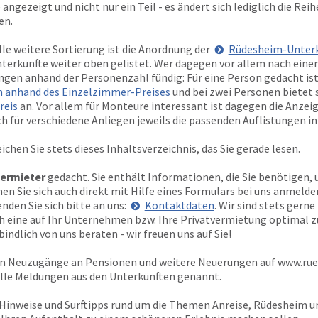
 angezeigt und nicht nur ein Teil - es ändert sich lediglich die Rei
en.
olle weitere Sortierung ist die Anordnung der
Rüdesheim-Unterk
terkünfte weiter oben gelistet. Wer dagegen vor allem nach eine
ungen anhand der Personenzahl fündig: Für eine Person gedacht ist
 anhand des Einzelzimmer-Preises
und bei zwei Personen bietet s
reis
an. Vor allem für Monteure interessant ist dagegen die Anzei
ich für verschiedene Anliegen jeweils die passenden Auflistungen i
ichen Sie stets dieses Inhaltsverzeichnis, das Sie gerade lesen.
ermieter
gedacht. Sie enthält Informationen, die Sie benötigen, 
 Sie sich auch direkt mit Hilfe eines Formulars bei uns anmelden
den Sie sich bitte an uns:
Kontaktdaten
. Wir sind stets gern
ich eine auf Ihr Unternehmen bzw. Ihre Privatvermietung optimal 
indlich von uns beraten - wir freuen uns auf Sie!
ten Neuzugänge an Pensionen und weitere Neuerungen auf
www.rue
elle Meldungen aus den Unterkünften genannt.
 Hinweise und Surftipps rund um die Themen Anreise, Rüdesheim 