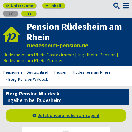

Unterkünfte
Inhalt




Pension Rüdesheim am
Rhein
Rüdesheim am Rhein Gästezimmer | Ingelheim Pension |
Rüdesheim am Rhein Zimmer
Pensionen in Deutschland
Hessen
Rüdesheim am Rhein
Berg-Pension Waldeck
Berg-Pension Waldeck
Ingelheim bei Rüdesheim
Jetzt unverbindlich anfragen!