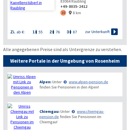
83064
Raubling
+49-8035-2412
8 km
10


zur Unterkunft
ab €:
55
76
87
Zi.
1
2
3



Alle angegebenen Preise sind als Untergrenze zu verstehen.
Weitere Portale in der Umgebung von Rosenheim
Alpen:
Unter
www.alpen-pension.de
finden Sie Pensionen in den Alpen!
Chiemgau:
Unter
www.chiemgau-
pension.de
finden Sie Pensionen im
Chiemgau!