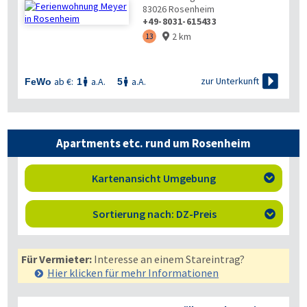
83026
Rosenheim
+49-8031-615433
2 km
13


zur Unterkunft
ab €:
a.A.
a.A.
FeWo
1
5


Apartments etc. rund um Rosenheim
Kartenansicht Umgebung

Sortierung nach: DZ-Preis

Für Vermieter:
Interesse an einem Stareintrag?
Hier klicken für mehr
Informationen