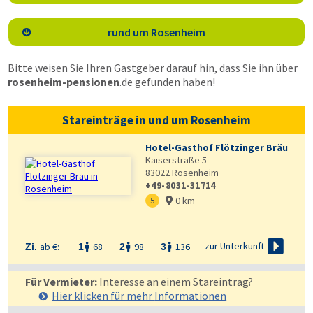
rund um Rosenheim

Bitte weisen Sie Ihren Gastgeber darauf hin, dass Sie ihn über
rosenheim-pensionen
.de
gefunden haben!
Stareinträge in und um Rosenheim
Hotel-Gasthof Flötzinger Bräu
Kaiserstraße 5
83022
Rosenheim
+49-8031-31714
0 km
5


zur Unterkunft
ab €:
68
98
136
Zi.
1
2
3



Für Vermieter:
Interesse an einem Stareintrag?
Hier klicken für mehr
Informationen