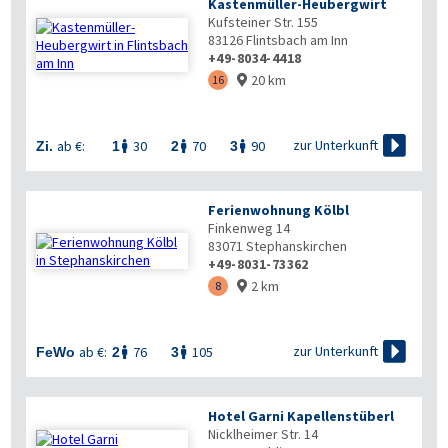
Kastenmüller-Heubergwirt
Kufsteiner Str. 155
83126
Flintsbach am Inn
+49-8034-4418
20 km
16


zur Unterkunft
ab €:
30
70
90
Zi.
1
2
3



Ferienwohnung Kölbl
Finkenweg 14
83071
Stephanskirchen
+49-8031-73362
2 km
8


zur Unterkunft
ab €:
76
105
FeWo
2
3


Hotel Garni Kapellenstüberl
Nicklheimer Str. 14