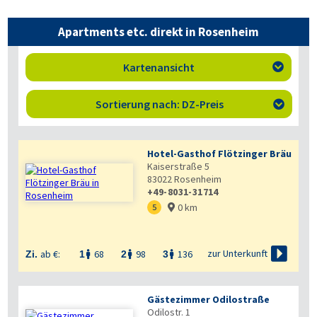
Apartments etc. direkt in Rosenheim
Kartenansicht

Sortierung nach: DZ-Preis

Hotel-Gasthof Flötzinger Bräu
Kaiserstraße 5
83022
Rosenheim
+49-8031-31714
0 km
5


zur Unterkunft
ab €:
68
98
136
Zi.
1
2
3



Gästezimmer Odilostraße
Odilostr. 1