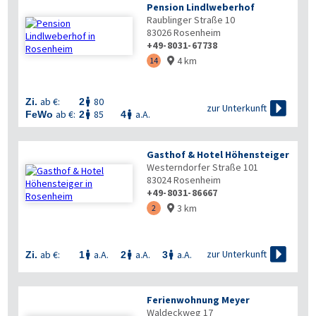
Pension Lindlweberhof
Raublinger Straße 10
83026
Rosenheim
+49-8031-67738
4 km
14

ab €:
80
Zi.
2


zur Unterkunft
ab €:
85
a.A.
FeWo
2
4


Gasthof & Hotel Höhensteiger
Westerndorfer Straße 101
83024
Rosenheim
+49-8031-86667
3 km
2


zur Unterkunft
ab €:
a.A.
a.A.
a.A.
Zi.
1
2
3



Ferienwohnung Meyer
Waldeckweg 17