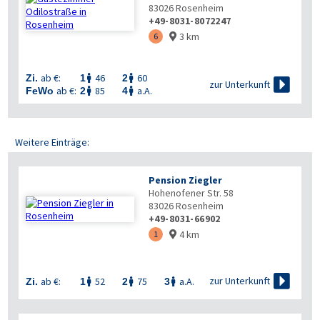
83026
Rosenheim
+49-8031-8072247
3 km
6

ab €:
46
60
Zi.
1
2



zur Unterkunft
ab €:
85
a.A.
FeWo
2
4


Weitere Einträge:
Pension Ziegler
Hohenofener Str. 58
83026
Rosenheim
+49-8031-66902
4 km
1


zur Unterkunft
ab €:
52
75
a.A.
Zi.
1
2
3


