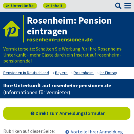

Unterkünfte
Inhalt


Rosenheim: Pension
eintragen
Vermieterseite: Schalten Sie Werbung für Ihre Rosenheim-
Unterkunft - mehr Gäste durch ein Inserat auf rosenheim-
pensionen.de!
Pensionen in Deutschland
Bayern
Rosenheim
Ihr Eintrag
Ihre Unterkunft auf rosenheim-pensionen.de
(Informationen für Vermieter)
Direkt zum Anmeldungsformular
Rubriken auf dieser Seite:
Vorteile Ihrer Anmeldung