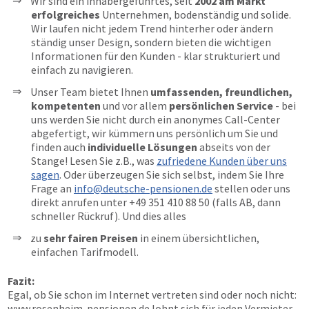
Wir sind ein inhabergeführtes, seit
2002 am Markt
erfolgreiches
Unternehmen, bodenständig und solide.
Wir laufen nicht jedem Trend hinterher oder ändern
ständig unser Design, sondern bieten die wichtigen
Informationen für den Kunden - klar strukturiert und
einfach zu navigieren.
Unser Team bietet Ihnen
umfassenden, freundlichen,
kompetenten
und vor allem
persönlichen Service
- bei
uns werden Sie nicht durch ein anonymes Call-Center
abgefertigt, wir kümmern uns persönlich um Sie und
finden auch
individuelle Lösungen
abseits von der
Stange! Lesen Sie z.B., was
zufriedene Kunden über uns
sagen
. Oder überzeugen Sie sich selbst, indem Sie Ihre
Frage an
info@deutsche-pensionen.de
stellen oder uns
direkt anrufen unter
+49 351 410 88 50
(falls AB, dann
schneller Rückruf). Und dies alles
zu
sehr fairen Preisen
in einem übersichtlichen,
einfachen Tarifmodell.
Fazit:
Egal, ob Sie schon im Internet vertreten sind oder noch nicht:
www.rosenheim-pensionen.de
lohnt sich für jeden Vermieter.