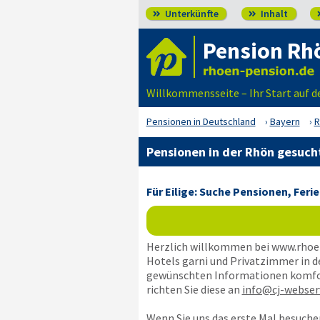
Unterkünfte
Inhalt


Pension Rh
Willkommensseite – Ihr Start auf d
Pensionen in Deutschland
Bayern
R
Pensionen in der Rhön gesuch
Für Eilige: Suche Pensionen, Fe
Herzlich willkommen bei www.rhoen
Hotels garni und Privatzimmer in de
gewünschten Informationen komforta
richten Sie diese an
info@cj-webserv
Wenn Sie uns das erste Mal besuchen