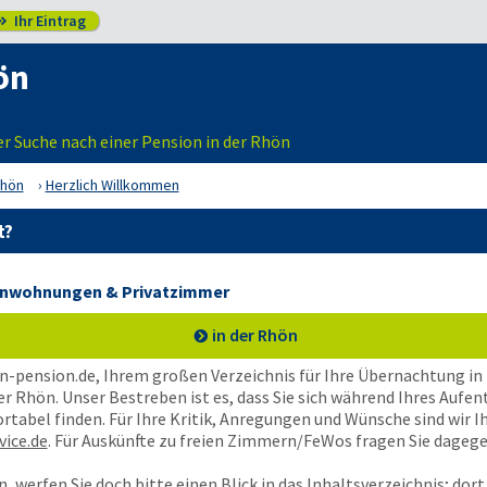
Ihr Eintrag

ön
er Suche nach einer Pension in der Rhön
hön
Herzlich Willkommen
t?
rienwohnungen & Privatzimmer
in der Rhön
-pension.de, Ihrem großen Verzeichnis für Ihre Übernachtung i
r Rhön. Unser Bestreben ist es, dass Sie sich während Ihres Aufen
bel finden. Für Ihre Kritik, Anregungen und Wünsche sind wir Ih
ice.de
. Für Auskünfte zu freien Zimmern/FeWos fragen Sie dagege
, werfen Sie doch bitte einen Blick in das
Inhaltsverzeichnis
; dor