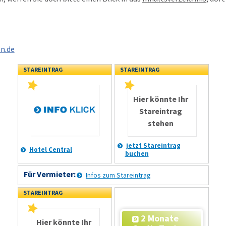
n.de
STAREINTRAG
STAREINTRAG
Hier könnte Ihr
Stareintrag
stehen
jetzt Stareintrag
Hotel Central
buchen
Für Vermieter:
Infos zum Stareintrag
STAREINTRAG
2 Monate
Hier könnte Ihr