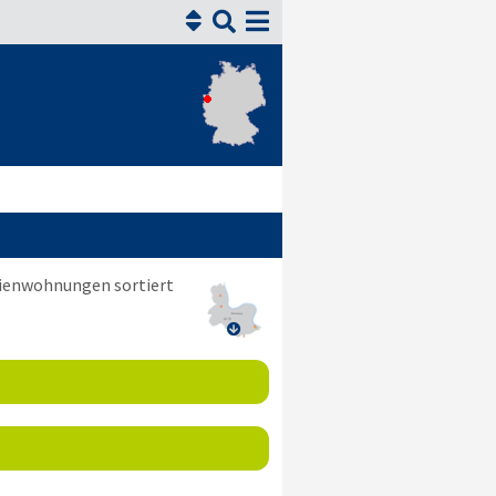


rienwohnungen sortiert
