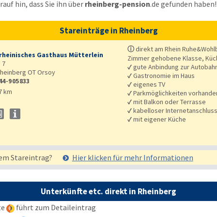
auf hin, dass Sie ihn über
rheinberg-pension
.de
gefunden haben!
Stareinträge in Rheinberg
ⓘ
direkt am Rhein Ruhe&Wohlb
rheinisches Gasthaus Mütterlein
Zimmer gehobene Klasse, Küche
 7
✓
gute Anbindung zur Autobah
heinberg OT Orsoy
✓
Gastronomie im Haus
44-905833
✓
eigenes TV
7 km
✓
Parkmöglichkeiten vorhande
✓
mit Balkon oder Terrasse
✓
kabelloser Internetanschlus
✓
mit eigener Küche
em Stareintrag?
Hier klicken für mehr
Informationen
Unterkünfte etc. direkt in Rheinberg
te
führt zum Detaileintrag