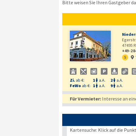
Bitte weisen Sie Ihren Gastgeber dar
Nieder
Egerstr.
47495
R
+49-28
5

Zi.
ab €:
1
a.A.
2
a.A.


FeWo
ab €:
1
a.A.
9
a.A.


Für Vermieter:
Interesse an ein
Kartensuche: Klick auf die Punk