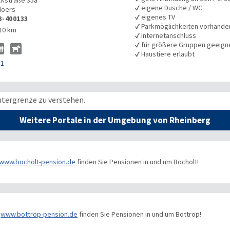
kstraße 35a
✓
eigene Dusche / WC
oers
✓
eigenes TV
3-400133
✓
Parkmöglichkeiten vorhande
10 km
✓
Internetanschluss
✓
für größere Gruppen geeign
✓
Haustiere erlaubt
81
ntergrenze zu verstehen.
Weitere Portale in der Umgebung von Rheinberg
www.bocholt-pension.de
finden Sie Pensionen in und um Bocholt!
www.bottrop-pension.de
finden Sie Pensionen in und um Bottrop!