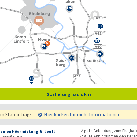
Sortierung nach: km
em Stareintrag?
Hier klicken für mehr
Informationen
✓
gute Anbindung zum Flughaf
ement-Vermietung B. Leutl
✓
gute Anbindung an den Pers