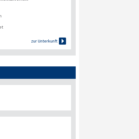
n
et

zur Unterkunft