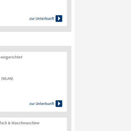

zur Unterkunft
l eingerichtet
s (WLAN)

zur Unterkunft
erfach & Waschmaschine