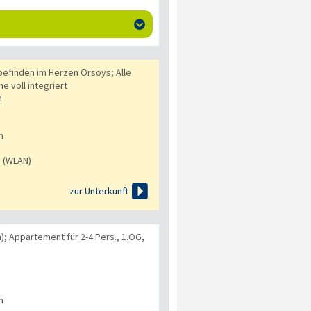

efinden im Herzen Orsoys; Alle
 voll integriert
n
n
s (WLAN)

zur Unterkunft
; Appartement für 2-4 Pers., 1.OG,
n