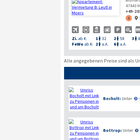
Bismarc
47443
M
+49-20
6

Zi.
ab €:
1
32
2
58
3



FeWo
ab €:
2
a.A.
6
a.A.


Alle angegebenen Preise sind als U
Bocholt:
Unter
Bottrop:
Unter