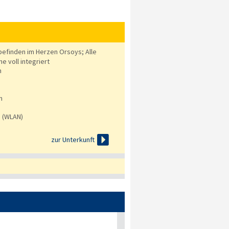
efinden im Herzen Orsoys; Alle
 voll integriert
n
n
s (WLAN)

zur Unterkunft