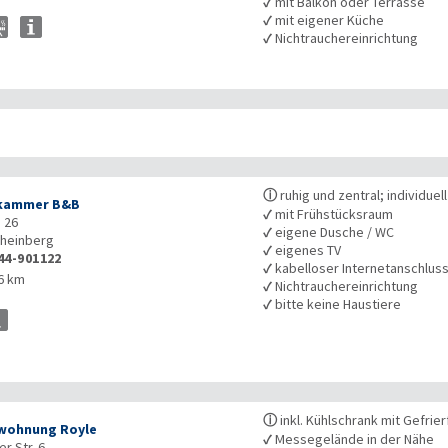
✓
mit Balkon oder Terrasse
✓
mit eigener Küche
✓
Nichtrauchereinrichtung
ⓘ
ruhig und zentral; individuel
fkammer B&B
✓
mit Frühstücksraum
. 26
✓
eigene Dusche / WC
heinberg
✓
eigenes TV
44-901122
✓
kabelloser Internetanschlus
6 km
✓
Nichtrauchereinrichtung
✓
bitte keine Haustiere
ⓘ
inkl. Kühlschrank mit Gefri
wohnung Royle
✓
Messegelände in der Nähe
r Str. 6