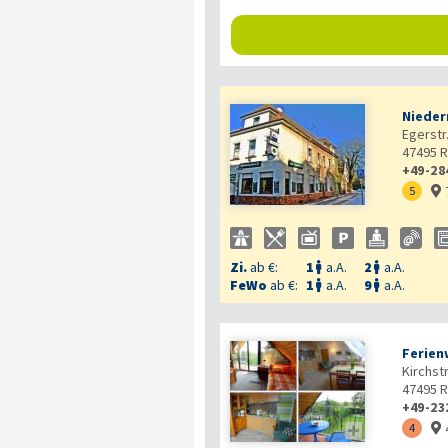
Nieder
Egerstr.
47495
R
+49-28
5

Zi.
ab €:
1
a.A.
2
a.A.


FeWo
ab €:
1
a.A.
9
a.A.


Ferien
Kirchst
47495
R
+49-23

4
