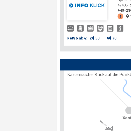
47495
R
+49-28
1

FeWo
ab €:
2
50
4
70


Kartensuche: Klick auf die Punk