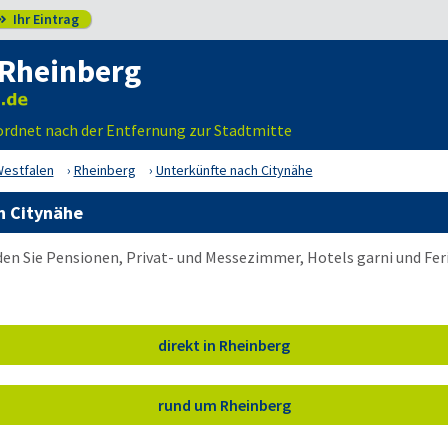
Ihr Eintrag

 Rheinberg
ordnet nach der Entfernung zur Stadtmitte
Westfalen
Rheinberg
Unterkünfte nach Citynähe
h Citynähe
den Sie Pensionen, Privat- und Messezimmer, Hotels garni und Fe
direkt in Rheinberg
rund um Rheinberg