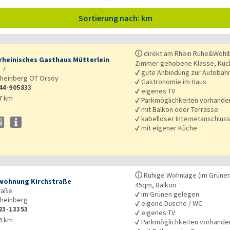
Sortierung nach: km
ⓘ
direkt am Rhein Ruhe&Wohlb
rheinisches Gasthaus Mütterlein
Zimmer gehobene Klasse, Küche
 7
✓
gute Anbindung zur Autobah
heinberg OT Orsoy
✓
Gastronomie im Haus
44-905833
✓
eigenes TV
7 km
✓
Parkmöglichkeiten vorhande
✓
mit Balkon oder Terrasse
✓
kabelloser Internetanschlus
✓
mit eigener Küche
ⓘ
Ruhige Wohnlage (im Grünen)
wohnung Kirchstraße
45qm, Balkon
raße
✓
im Grünen gelegen
heinberg
✓
eigene Dusche / WC
23-13353
✓
eigenes TV
4 km
✓
Parkmöglichkeiten vorhande