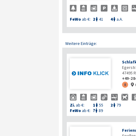
FeWo
ab €:
2
41
4
a.A.


Weitere Einträge:
Schla
Egerstr
47495
R
+49-28
8

Zi.
ab €:
1
55
2
79


FeWo
ab €:
?
89

Ferien
Spellene