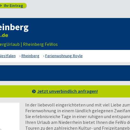
Ihr Eintrag

einberg
ergUrlaub | Rheinberg FeWos
Westfalen
Rheinberg
Ferienwohnung Royle
Jetzt unverbindlich anfragen!
In der liebevoll eingerichteten und mit viel Liebe z
Ferienwohnung in einem ländlich gelegenen Zweifam
Sie erlebnisreiche Tage in einer ruhigen und entspa
Ihren Urlaub am Niederrhein bietet Ihnen die FeWo 
Touren zu den zahlreichen Kultur- und Freizeitangeb