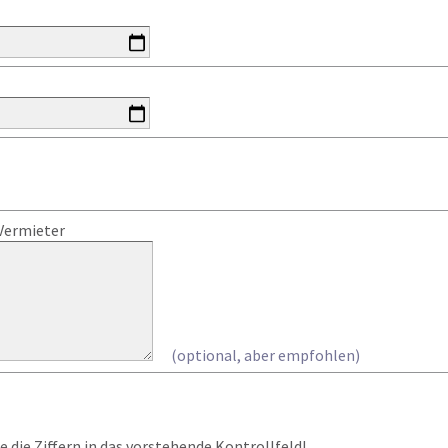
Vermieter
(optional, aber empfohlen)
 die Ziffern in das vorstehende Kontrollfeld!