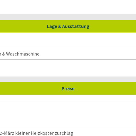
Lage & Ausstattung
ch & Waschmaschine
Preise
v.-März kleiner Heizkostenzuschlag