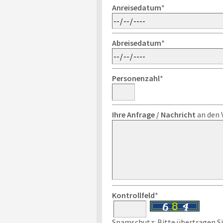
Anreisedatum
*
Abreisedatum
*
Personenzahl
*
Ihre Anfrage / Nachricht
an den 
Kontrollfeld
*
Spamschutz: Bitte übertragen Sie