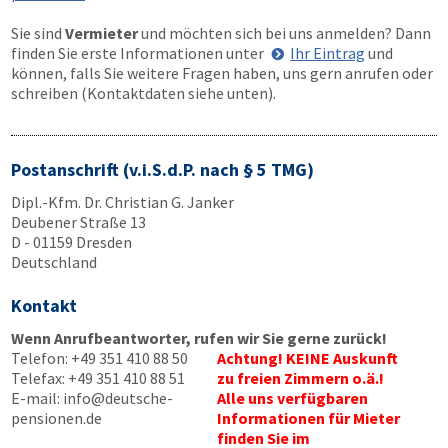
Sie sind
Vermieter
und möchten sich bei uns anmelden? Dann
finden Sie erste Informationen unter
Ihr Eintrag
und
können, falls Sie weitere Fragen haben, uns gern anrufen oder
schreiben (Kontaktdaten siehe unten).
Postanschrift (v.i.S.d.P. nach § 5 TMG)
Dipl.-Kfm. Dr. Christian G. Janker
Deubener Straße 13
D - 01159 Dresden
Deutschland
Kontakt
Wenn Anrufbeantworter, rufen wir Sie gerne zurück!
Telefon:
+49 351 410 88 50
Achtung! KEINE Auskunft
Telefax:
+49 351 410 88 51
zu freien Zimmern o.ä.!
E-mail:
info@deutsche-
Alle uns verfügbaren
pensionen.de
Informationen für Mieter
finden Sie im