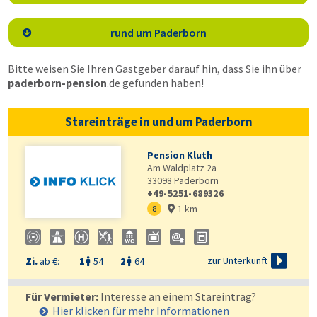
rund um Paderborn

Bitte weisen Sie Ihren Gastgeber darauf hin, dass Sie ihn über
paderborn-pension
.de
gefunden haben!
Stareinträge in und um Paderborn
Pension Kluth
Am Waldplatz 2a
33098
Paderborn
+49-5251-689326
1 km
8


zur Unterkunft
Zi.
ab €:
1
54
2
64


Für Vermieter:
Interesse an einem Stareintrag?
Hier klicken für mehr
Informationen