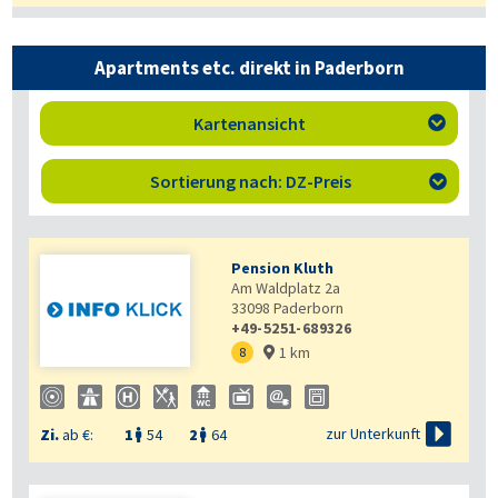
Apartments etc. direkt in Paderborn
Kartenansicht

Sortierung nach: DZ-Preis

Pension Kluth
Am Waldplatz 2a
33098
Paderborn
+49-5251-689326
1 km
8


zur Unterkunft
Zi.
ab €:
1
54
2
64

