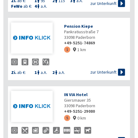
Zi.
ab €:
1
95
2
115
3
a.A.




zur Unterkunft
FeWo
ab €:
4
a.A.

Pension Kiepe
Pankratiusstraße 7
33098
Paderborn
+49-5251-74869
1 km
1


zur Unterkunft
Zi.
ab €:
1
a.A.
2
a.A.


IN VIA Hotel
Giersmauer 35
33098
Paderborn
+49-5251-29080
0 km
5
