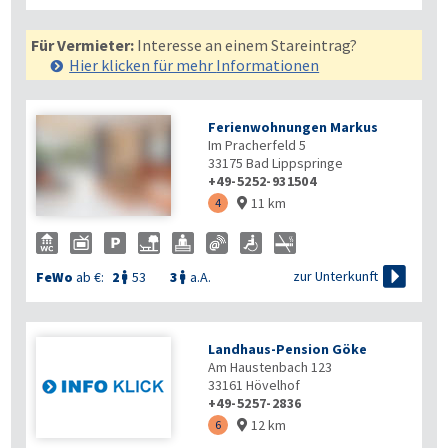
Für Vermieter:
Interesse an einem Stareintrag?
Hier klicken für mehr
Informationen
Ferienwohnungen Markus
Im Pracherfeld 5
33175
Bad Lippspringe
+49-5252-931504
11 km
4


zur Unterkunft
FeWo
ab €:
2
53
3
a.A.


Landhaus-Pension Göke
Am Haustenbach 123
33161
Hövelhof
+49-5257-2836
12 km
6
