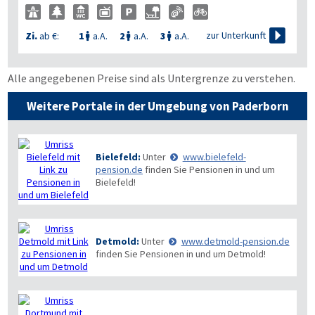

zur Unterkunft
Zi.
ab €:
1
a.A.
2
a.A.
3
a.A.



Alle angegebenen Preise sind als Untergrenze zu verstehen.
Weitere Portale in der Umgebung von Paderborn
Bielefeld:
Unter
www.bielefeld-
pension.de
finden Sie Pensionen in und um
Bielefeld!
Detmold:
Unter
www.detmold-pension.de
finden Sie Pensionen in und um Detmold!