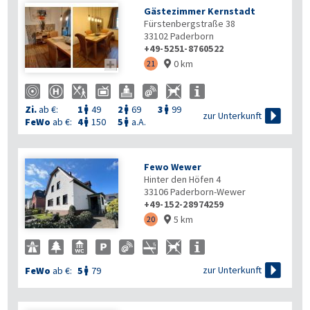
Gästezimmer Kernstadt
Fürstenbergstraße 38
33102
Paderborn
+49-5251-8760522
0 km

21

Zi.
ab €:
1
49
2
69
3
99




zur Unterkunft
FeWo
ab €:
4
150
5
a.A.


Fewo Wewer
Hinter den Höfen 4
33106
Paderborn-Wewer
+49-152-28974259
5 km
20


zur Unterkunft
FeWo
ab €:
5
79
