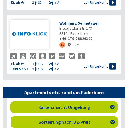

zur Unterkunft
Zi.
ab €:
1
62
2
a.A.


Wohnung Sennelager
Bielefelder Str. 173
33104
Paderborn
+49-176-78820320
7 km
19

Zi.
ab €:
1
a.A.
2
a.A.



zur Unterkunft
FeWo
ab €:
1
a.A.
2
a.A.


Apartments etc. rund um Paderborn
Kartenansicht Umgebung

Sortierung nach: DZ-Preis
