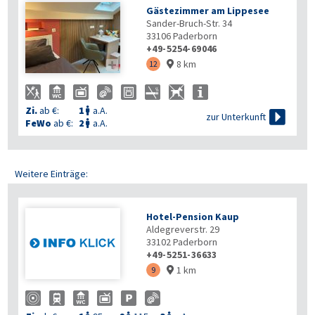
Gästezimmer am Lippesee
Sander-Bruch-Str. 34
33106
Paderborn
+49-5254-69046
8 km

12

Zi.
ab €:
1
a.A.


zur Unterkunft
FeWo
ab €:
2
a.A.

Weitere Einträge:
Hotel-Pension Kaup
Aldegreverstr. 29
33102
Paderborn
+49-5251-36633
1 km
9
