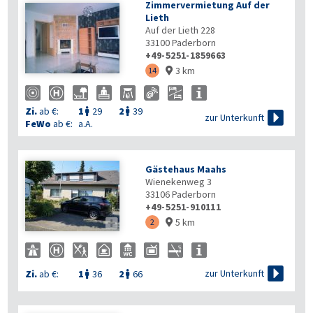
Zimmervermietung Auf der
Lieth
Auf der Lieth 228
33100
Paderborn
+49-5251-1859663
3 km
14

Zi.
ab €:
1
29
2
39



zur Unterkunft
FeWo
ab €:
a.A.
Gästehaus Maahs
Wienekenweg 3
33106
Paderborn
+49-5251-910111
5 km

2


zur Unterkunft
Zi.
ab €:
1
36
2
66

