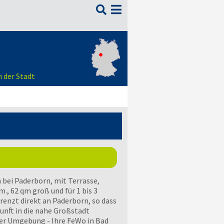

 der Stadt
bei Paderborn, mit Terrasse,
., 62 qm groß und für 1 bis 3
enzt direkt an Paderborn, so dass
unft in die nahe Großstadt
der Umgebung - Ihre FeWo in Bad