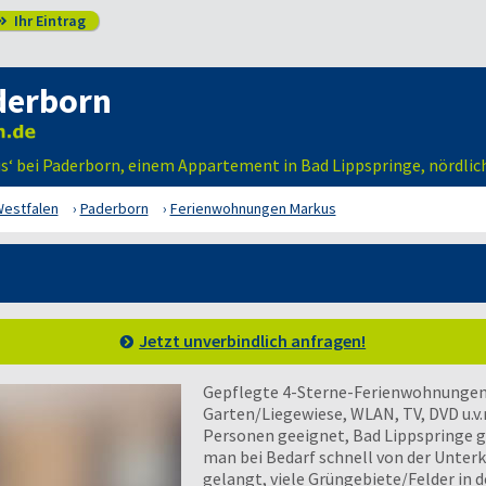
Ihr Eintrag

derborn
‘ bei Paderborn, einem Appartement in Bad Lippspringe, nördlich
Westfalen
Paderborn
Ferienwohnungen Markus
Jetzt unverbindlich anfragen!
Gepflegte 4-Sterne-Ferienwohnungen 
Garten/Liegewiese, WLAN, TV, DVD u.v.m
Personen geeignet, Bad Lippspringe gr
man bei Bedarf schnell von der Unterk
gelangt, viele Grüngebiete/Felder in 