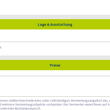
Lage & Ausstattung
Preise
tionen stellen kein konkretes oder vollständiges Vermietungsangebot dar, 
nd mehrere Vermietungsobjekte vorhanden. Der Vermieter nennt Ihnen auf A
n konkreten Buchungswunsch.