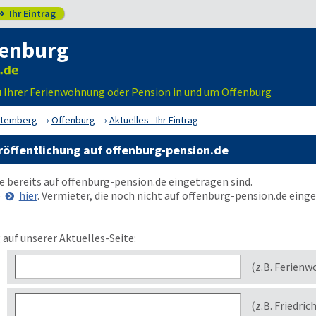
Ihr Eintrag

fenburg
u Ihrer Ferienwohnung oder Pension in und um Offenburg
ttemberg
Offenburg
Aktuelles - Ihr Eintrag
röffentlichung auf offenburg-pension.de
ie bereits auf
offenburg-pension.de
eingetragen sind.
e
hier
. Vermieter, die noch nicht auf
offenburg-pension.de
einge
 auf unserer Aktuelles-Seite:
(z.B. Ferienw
(z.B. Friedric