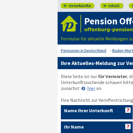
Unterkünfte
Inhalt


Pension Of
Formular für aktuelle Meldungen z
Pensionen in Deutschland
Baden-Wür
Ihre Aktuelles-Meldung zur Ve
Diese Seite ist nur
für Vermieter
, d
Unterkunftssuchende schauen bitt
zunächst
hier
an.
Ihre Nachricht zur Veröffentlichung
Name Ihrer Unterkunft
Ihr Name