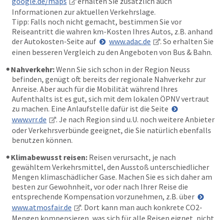
google.de/maps
erhalten Sie zusätzlich auch
Informationen zur aktuellen Verkehrslage.
Tipp: Falls noch nicht gemacht, bestimmen Sie vor
Reiseantritt die wahren km-Kosten Ihres Autos, z.B. anhand
der Autokosten-Seite auf
www.adac.de
. So erhalten Sie
einen besseren Vergleich zu den Angeboten von Bus & Bahn.
Nahverkehr:
Wenn Sie sich schon in der Region Neuss
befinden, genügt oft bereits der regionale Nahverkehr zur
Anreise. Aber auch für die Mobilität während Ihres
Aufenthalts ist es gut, sich mit dem lokalen ÖPNV vertraut
zu machen. Eine Anlaufstelle dafür ist die Seite
www.vrr.de
. Je nach Region sind u.U. noch weitere Anbieter
oder Verkehrsverbünde geeignet, die Sie natürlich ebenfalls
benutzen können.
Klimabewusst reisen:
Reisen verursacht, je nach
gewähltem Verkehrsmittel, den Ausstoß unterschiedlicher
Mengen klimaschädlicher Gase. Machen Sie es sich daher am
besten zur Gewohnheit, vor oder nach Ihrer Reise die
entsprechende Kompensation vorzunehmen, z.B. über
www.atmosfair.de
. Dort kann man auch konkrete CO2-
Mengen kompensieren, was sich für alle Reisen eignet, nicht