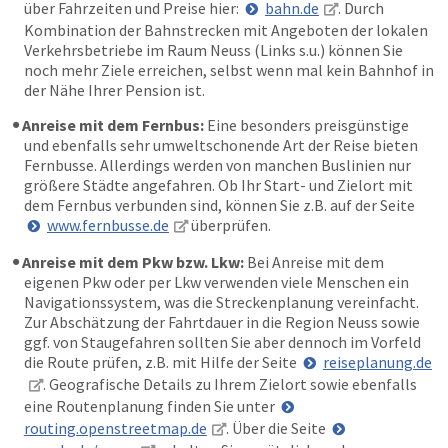
über Fahrzeiten und Preise hier:
bahn.de
. Durch
Kombination der Bahnstrecken mit Angeboten der lokalen
Verkehrsbetriebe im Raum Neuss (Links s.u.) können Sie
noch mehr Ziele erreichen, selbst wenn mal kein Bahnhof in
der Nähe Ihrer Pension ist.
Anreise mit dem Fernbus:
Eine besonders preisgünstige
und ebenfalls sehr umweltschonende Art der Reise bieten
Fernbusse. Allerdings werden von manchen Buslinien nur
größere Städte angefahren. Ob Ihr Start- und Zielort mit
dem Fernbus verbunden sind, können Sie z.B. auf der Seite
www.fernbusse.de
überprüfen.
Anreise mit dem Pkw bzw. Lkw:
Bei Anreise mit dem
eigenen Pkw oder per Lkw verwenden viele Menschen ein
Navigationssystem, was die Streckenplanung vereinfacht.
Zur Abschätzung der Fahrtdauer in die Region Neuss sowie
ggf. von Staugefahren sollten Sie aber dennoch im Vorfeld
die Route prüfen, z.B. mit Hilfe der Seite
reiseplanung.de
. Geografische Details zu Ihrem Zielort sowie ebenfalls
eine Routenplanung finden Sie unter
routing.openstreetmap.de
. Über die Seite