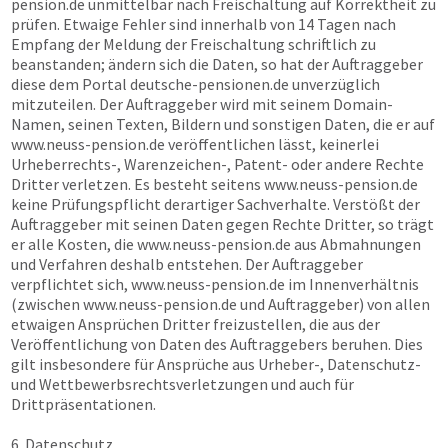
pension.de
unmittelbar nach Freischaltung auf Korrektheit zu
prüfen. Etwaige Fehler sind innerhalb von 14 Tagen nach
Empfang der Meldung der Freischaltung schriftlich zu
beanstanden; ändern sich die Daten, so hat der Auftraggeber
diese dem Portal
deutsche-pensionen.de
unverzüglich
mitzuteilen. Der Auftraggeber wird mit seinem Domain-
Namen, seinen Texten, Bildern und sonstigen Daten, die er auf
www.neuss-pension.de
veröffentlichen lässt, keinerlei
Urheberrechts-, Warenzeichen-, Patent- oder andere Rechte
Dritter verletzen. Es besteht seitens
www.neuss-pension.de
keine Prüfungspflicht derartiger Sachverhalte. Verstößt der
Auftraggeber mit seinen Daten gegen Rechte Dritter, so trägt
er alle Kosten, die
www.neuss-pension.de
aus Abmahnungen
und Verfahren deshalb entstehen. Der Auftraggeber
verpflichtet sich,
www.neuss-pension.de
im Innenverhältnis
(zwischen
www.neuss-pension.de
und Auftraggeber) von allen
etwaigen Ansprüchen Dritter freizustellen, die aus der
Veröffentlichung von Daten des Auftraggebers beruhen. Dies
gilt insbesondere für Ansprüche aus Urheber-, Datenschutz-
und Wettbewerbsrechtsverletzungen und auch für
Drittpräsentationen.
6. Datenschutz