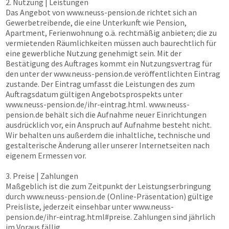
2. Nutzung | Leistungen
Das Angebot von
www.neuss-pension.de
richtet sich an
Gewerbetreibende, die eine Unterkunft wie Pension,
Apartment, Ferienwohnung o.ä. rechtmäßig anbieten; die zu
vermietenden Räumlichkeiten müssen auch baurechtlich für
eine gewerbliche Nutzung genehmigt sein. Mit der
Bestätigung des Auftrages kommt ein Nutzungsvertrag für
den unter der
www.neuss-pension.de
veröffentlichten Eintrag
zustande. Der Eintrag umfasst die Leistungen des zum
Auftragsdatum gültigen Angebotsprospekts unter
www.neuss-pension.de
/ihr-eintrag.html.
www.neuss-
pension.de
behält sich die Aufnahme neuer Einrichtungen
ausdrücklich vor, ein Anspruch auf Aufnahme besteht nicht.
Wir behalten uns außerdem die inhaltliche, technische und
gestalterische Änderung aller unserer Internetseiten nach
eigenem Ermessen vor.
3. Preise | Zahlungen
Maßgeblich ist die zum Zeitpunkt der Leistungserbringung
durch
www.neuss-pension.de
(Online-Präsentation) gültige
Preisliste, jederzeit einsehbar unter
www.neuss-
pension.de
/ihr-eintrag.html#preise. Zahlungen sind jährlich
im Voraus fällig.