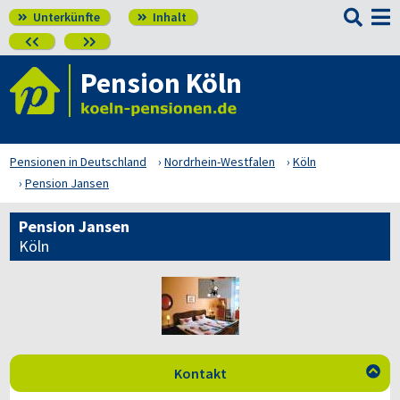

Unterkünfte
Inhalt




Pension Köln
Pensionen in Deutschland
Nordrhein-Westfalen
Köln
Pension Jansen
Pension Jansen
Köln
Kontakt
