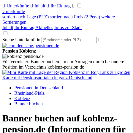

Unterkünfte

Inhalt

Ihr Eintrag

Unterkünfte
sortiert nach Lage (PLZ)
sortiert nach Preis (2 Pers.)
weitere
Sortierungen
Inhalt
Ihr Eintrag
Aktuelles
Infos zur Stadt
Suche Unterkunft in

Pension Koblenz
Für Vermieter: Banner buchen – mehr Anfragen durch besondere
Position im Verzeichnis koblenz-pension.de
Pensionen in Deutschland
Rheinland-Pfalz
Koblenz
Banner buchen
Banner buchen auf koblenz-
pension.de
(Informationen für