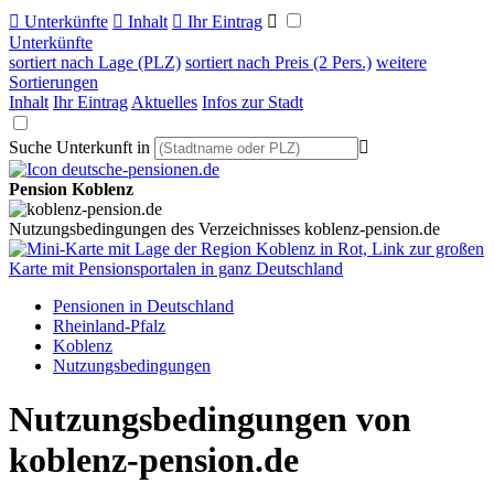

Unterkünfte

Inhalt

Ihr Eintrag

Unterkünfte
sortiert nach Lage (PLZ)
sortiert nach Preis (2 Pers.)
weitere
Sortierungen
Inhalt
Ihr Eintrag
Aktuelles
Infos zur Stadt
Suche Unterkunft in

Pension Koblenz
Nutzungsbedingungen des Verzeichnisses koblenz-pension.de
Pensionen in Deutschland
Rheinland-Pfalz
Koblenz
Nutzungsbedingungen
Nutzungsbedingungen von
koblenz-pension.de