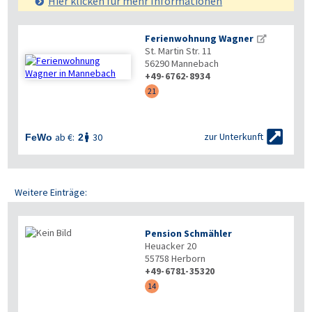
Hier klicken für mehr
Informationen
Ferienwohnung Wagner
St. Martin Str. 11
56290
Mannebach
+49-6762-8934
21


zur Unterkunft
ab €:
30
FeWo
2

Weitere Einträge:
Pension Schmähler
Heuacker 20
55758
Herborn
+49-6781-35320
14