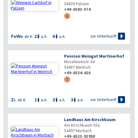
54439
Palzem
+49-6583-574
6

zur Unterkunft
ab €:
a.A.
a.A.
FeWo
2
6


Pension Weingut Martinerhof
Moselweinstr. 84
54487
Wintrich
+49-6534-426
7

zur Unterkunft
ab €:
a.A.
a.A.
a.A.
Zi.
1
2
3



Landhaus Am Kirschbaum
Am Kirschbaum 55a
54497
Morbach
+49-6533-93950