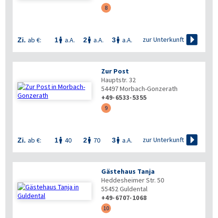
8

zur Unterkunft
ab €:
a.A.
a.A.
a.A.
Zi.
1
2
3



Zur Post
Hauptstr. 32
54497
Morbach-Gonzerath
+49-6533-5355
9

zur Unterkunft
ab €:
40
70
a.A.
Zi.
1
2
3



Gästehaus Tanja
Heddesheimer Str. 50
55452
Guldental
+49-6707-1068
10