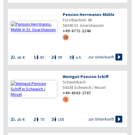
Pension Herrmanns-Mühle
Forstbachstr. 46
56346
St. Goarshausen
+49-6771-1246
18

zur Unterkunft
ab €:
85
99
a.A.
Zi.
1
2
3



Weingut-Pension Schiff
Schaumbach
54338
Schweich / Mosel
+49-6502-2787
3

zur Unterkunft
ab €:
70
105
Zi.
2
3

