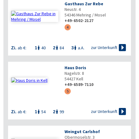
Gasthaus Zur Rebe
Neustr. 4
54346
Mehring / Mosel
+49-6502-2127
4

zur Unterkunft
ab €:
40
84
a.A.
Zi.
1
2
3



Haus Doris
Nagelstr. 8
54427
Kell
+49-6589-7110
5

zur Unterkunft
ab €:
54
99
Zi.
1
2


Weingut Carlshof
Obermoselstr. 3