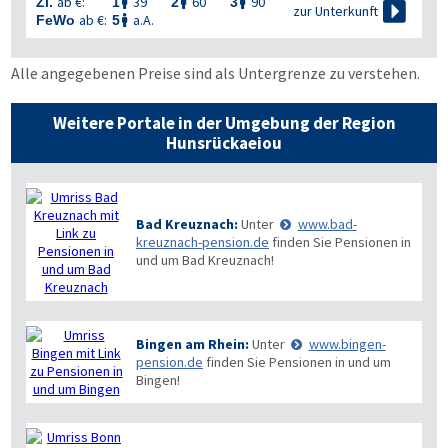
ab €:
39
60
90
Zi.
1
2
3




zur Unterkunft
ab €:
a.A.
FeWo
5

Alle angegebenen Preise sind als Untergrenze zu verstehen.
Weitere Portale in der Umgebung der Region
Hunsrückaeiou
Bad Kreuznach:
Unter
www.bad-
kreuznach-pension.de
finden Sie Pensionen in
und um Bad Kreuznach!
Bingen am Rhein:
Unter
www.bingen-
pension.de
finden Sie Pensionen in und um
Bingen!