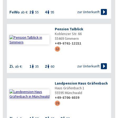

zur Unterkunft
ab €:
55
95
FeWo
2
4


Pension Talblick
Koblenzer Str. 66
55469
Simmern
+49-6761-12211
12

zur Unterkunft
ab €:
35
60
Zi.
1
2


Landpension Haus Gräfenbach
Haus Gräfenbach 1
55595
Münchwald
+49-6706-6039
29