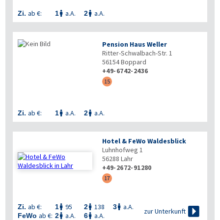
ab €:
a.A.
a.A.
Zi.
1
2


Pension Haus Weller
Ritter-Schwalbach-Str. 1
56154
Boppard
+49-6742-2436
15
ab €:
a.A.
a.A.
Zi.
1
2


Hotel & FeWo Waldesblick
Luhnhofweg 1
56288
Lahr
+49-2672-91280
17
ab €:
95
138
a.A.
Zi.
1
2
3




zur Unterkunft
ab €:
a.A.
a.A.
FeWo
2
6

