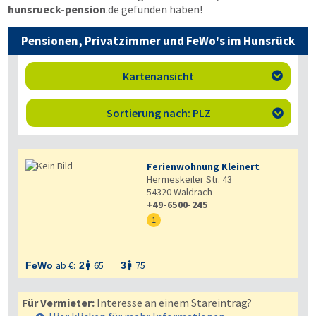
hunsrueck-pension
.de
gefunden haben!
Pensionen, Privatzimmer und FeWo's im Hunsrück
Kartenansicht

Sortierung nach: PLZ

Ferienwohnung Kleinert
Hermeskeiler Str. 43
54320
Waldrach
+49-6500-245
1
ab €:
65
75
FeWo
2
3


Für Vermieter:
Interesse an einem Stareintrag?