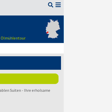

er Ölmühlentour
blen Suiten - Ihre erholsame