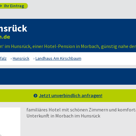
Ihr Eintrag

nsrück
m‘ im Hunsrück, einer Hotel-Pension in Morbach, günstig nahe d
falz
Hunsrück
Landhaus Am Kirschbaum
Jetzt unverbindlich anfragen!
familiäres Hotel mit schönen Zimmern und komforta
Unterkunft in Morbach im Hunsrück