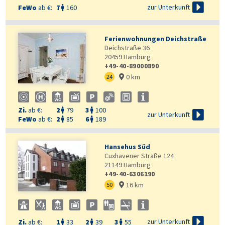

zur Unterkunft
FeWo
ab €:
7
160

Ferienwohnungen Deichstraße
Deichstraße 36
20459
Hamburg
+49-40-89000890
0 km

24

Zi.
ab €:
2
79
3
100



zur Unterkunft
FeWo
ab €:
2
85
6
189


Hansehus Süd
Cuxhavener Straße 124
21149
Hamburg
+49-40-6306190
16 km
50


zur Unterkunft
Zi.
ab €:
1
33
2
39
3
55


