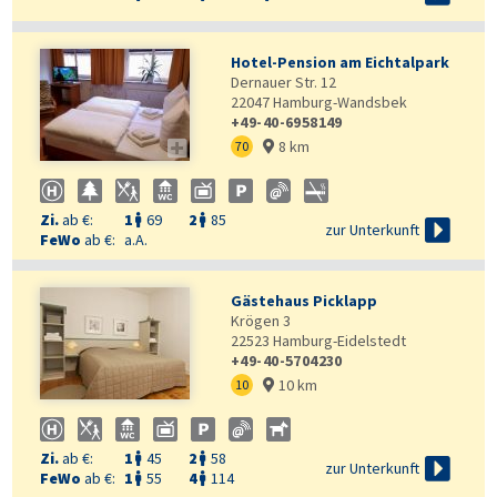
Hotel-Pension am Eichtalpark
Dernauer Str. 12
22047
Hamburg-Wandsbek
+49-40-6958149
8 km

70

Zi.
ab €:
1
69
2
85



zur Unterkunft
FeWo
ab €:
a.A.
Gästehaus Picklapp
Krögen 3
22523
Hamburg-Eidelstedt
+49-40-5704230
10 km
10

Zi.
ab €:
1
45
2
58



zur Unterkunft
FeWo
ab €:
1
55
4
114

