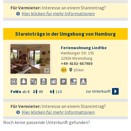
Für Vermieter:
Interesse an einem Stareintrag?
Hier klicken für mehr
Informationen
Stareinträge in der Umgebung von Hamburg
Ferienwohnung Liedtke
Hamburger Str. 191
22926
Ahrensburg
+49-4102-667980
20 km

121


zur Unterkunft
FeWo
ab €:
2
49
6
110


Für Vermieter:
Interesse an einem Stareintrag?
Hier klicken für mehr
Informationen
Noch keine passende Unterkunft gefunden?