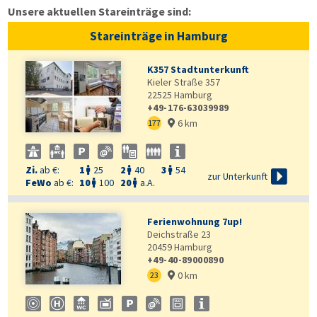
Unsere aktuellen Stareinträge sind:
Stareinträge in Hamburg
K357 Stadtunterkunft
Kieler Straße 357
22525
Hamburg
+49-176-63039989
6 km
177

Zi.
ab €:
1
25
2
40
3
54




zur Unterkunft
FeWo
ab €:
10
100
20
a.A.


Ferienwohnung 7up!
Deichstraße 23
20459
Hamburg
+49-40-89000890
0 km
23
