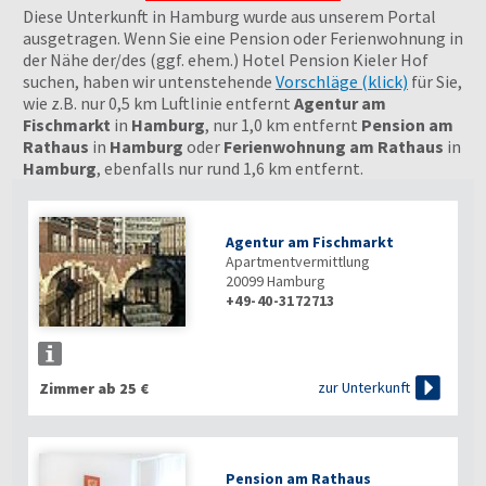
Diese Unterkunft in Hamburg wurde aus unserem Portal
ausgetragen. Wenn Sie eine Pension oder Ferienwohnung in
der Nähe der/des (ggf. ehem.) Hotel Pension Kieler Hof
suchen, haben wir untenstehende
Vorschläge (klick)
für Sie,
wie z.B. nur 0,5 km Luftlinie entfernt
Agentur am
Fischmarkt
in
Hamburg
, nur 1,0 km entfernt
Pension am
Rathaus
in
Hamburg
oder
Ferienwohnung am Rathaus
in
Hamburg
, ebenfalls nur rund 1,6 km entfernt.
Agentur am Fischmarkt
Apartmentvermittlung
20099
Hamburg
+49-40-3172713

zur Unterkunft
Zimmer ab 25 €
Pension am Rathaus