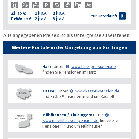
Zi.
ab €:
1
a.A.
2
a.A.



zur Unterkunft
FeWo
ab €:
2
a.A.
3
a.A.


Alle angegebenen Preise sind als Untergrenze zu verstehen.
Weitere Portale in der Umgebung von Göttingen
Harz:
Unter
www.harz-pensionen.de
finden Sie Pensionen im Harz!
Kassel:
Unter
www.kassel-pension.de
finden Sie Pensionen in und um Kassel!
Mühlhausen / Thüringen:
Unter
www.muehlhausen-pension.de
finden Sie
Pensionen in und um Mühlhausen!