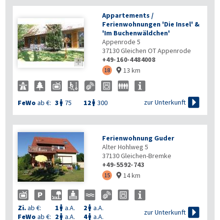
Appartements /
Ferienwohnungen 'Die Insel' &
'Im Buchenwäldchen'
Appenrode 5
37130
Gleichen OT Appenrode
+49-160-4484008

13 km
18


zur Unterkunft
FeWo
ab €:
3
75
12
300


Ferienwohnung Guder
Alter Hohlweg 5
37130
Gleichen-Bremke
+49-5592-743
14 km
15

Zi.
ab €:
1
a.A.
2
a.A.



zur Unterkunft
FeWo
ab €:
2
a.A.
4
a.A.

