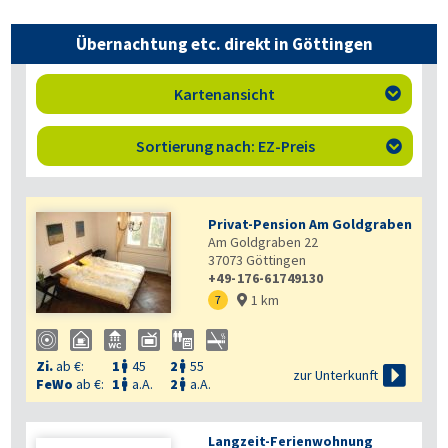
Übernachtung etc. direkt in Göttingen
Kartenansicht

Sortierung nach: EZ-Preis

Privat-Pension Am Goldgraben
Am Goldgraben 22
37073
Göttingen
+49-176-61749130
1 km
7

Zi.
ab €:
1
45
2
55



zur Unterkunft
FeWo
ab €:
1
a.A.
2
a.A.


Langzeit-Ferienwohnung