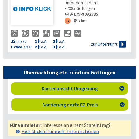
Unter den Linden 1
37085
Göttingen
+49-179-9092585
3 km
17

Zi.
ab €:
1
a.A.
2
a.A.



zur Unterkunft
FeWo
ab €:
2
a.A.
3
a.A.


Übernachtung etc. rund um Göttingen
Kartenansicht Umgebung

Sortierung nach: EZ-Preis

Für Vermieter:
Interesse an einem Stareintrag?
Hier klicken für mehr
Informationen