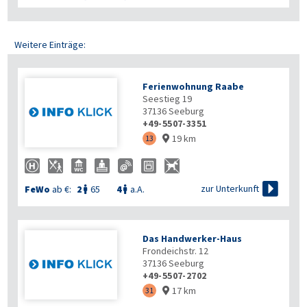
Weitere Einträge:
Ferienwohnung Raabe
Seestieg 19
37136
Seeburg
+49-5507-3351
19 km
13


zur Unterkunft
FeWo
ab €:
2
65
4
a.A.


Das Handwerker-Haus
Frondeichstr. 12
37136
Seeburg
+49-5507-2702
17 km
31
