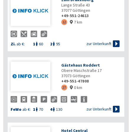
Lange Straße 43
37077
Göttingen
+49-551-24613
7 km
12


zur Unterkunft
Zi.
ab €:
1
60
2
95


Gästehaus Roddert
Obere Maschstraße 17
37073
Göttingen
+49-551-47808
0 km
27


zur Unterkunft
FeWo
ab €:
1
70
4
130


Hotel Central