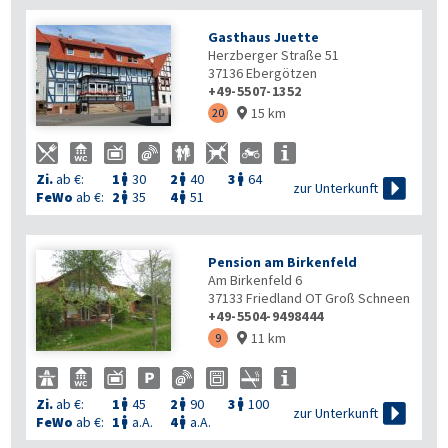
Gasthaus Juette
Herzberger Straße 51
37136
Ebergötzen
+49-5507-1352
15 km

20

Zi.
ab €:
1
30
2
40
3
64




zur Unterkunft
FeWo
ab €:
2
35
4
51


Pension am Birkenfeld
Am Birkenfeld 6
37133
Friedland OT Groß Schneen
+49-5504-9498444
11 km
9

Zi.
ab €:
1
45
2
90
3
100




zur Unterkunft
FeWo
ab €:
1
a.A.
4
a.A.

