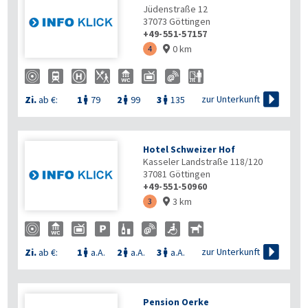
Jüdenstraße 12
37073
Göttingen
+49-551-57157
0 km
4


zur Unterkunft
Zi.
ab €:
1
79
2
99
3
135



Hotel Schweizer Hof
Kasseler Landstraße 118/120
37081
Göttingen
+49-551-50960
3 km
3


zur Unterkunft
Zi.
ab €:
1
a.A.
2
a.A.
3
a.A.



Pension Oerke