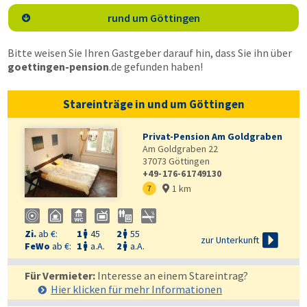
rund um Göttingen

Bitte weisen Sie Ihren Gastgeber darauf hin, dass Sie ihn über
goettingen-pension
.de
gefunden haben!
Stareinträge in und um Göttingen
Privat-Pension Am Goldgraben
Am Goldgraben 22
37073
Göttingen
+49-176-61749130
1 km
7

Zi.
ab €:
1
45
2
55



zur Unterkunft
FeWo
ab €:
1
a.A.
2
a.A.


Für Vermieter:
Interesse an einem Stareintrag?
Hier klicken für mehr
Informationen