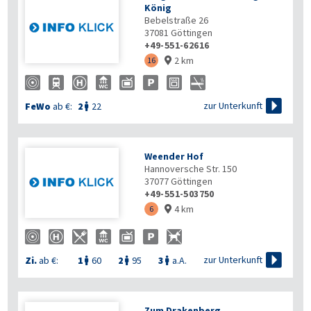
König
Bebelstraße 26
37081
Göttingen
+49-551-62616
2 km
16


zur Unterkunft
FeWo
ab €:
2
22

Weender Hof
Hannoversche Str. 150
37077
Göttingen
+49-551-503750
4 km
6


zur Unterkunft
Zi.
ab €:
1
60
2
95
3
a.A.



Zum Drakenberg