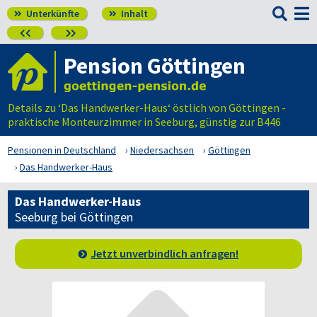

Unterkünfte
Inhalt




Pension Göttingen
Details zu ‘Das Handwerker-Haus‘ östlich von Göttingen -
praktische Monteurzimmer in Seeburg, günstig zur B446
Pensionen in Deutschland
Niedersachsen
Göttingen
Das Handwerker-Haus
Das Handwerker-Haus
Seeburg bei Göttingen
Jetzt unverbindlich anfragen!