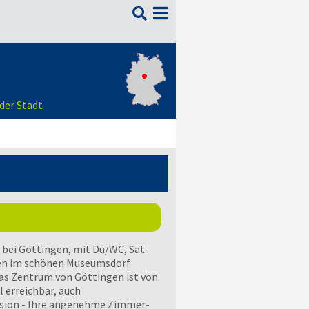

der Stadt
ei Göttingen, mit Du/WC, Sat-
egen im schönen Museumsdorf
as Zentrum von Göttingen ist von
l erreichbar, auch
sion - Ihre angenehme Zimmer-