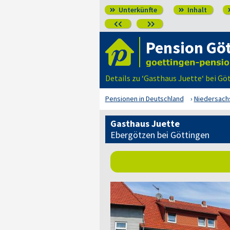
Unterkünfte
Inhalt




Pension Gö
Details zu ‘Gasthaus Juette‘ bei G
Pensionen in Deutschland
Niedersach
Gasthaus Juette
Ebergötzen bei Göttingen