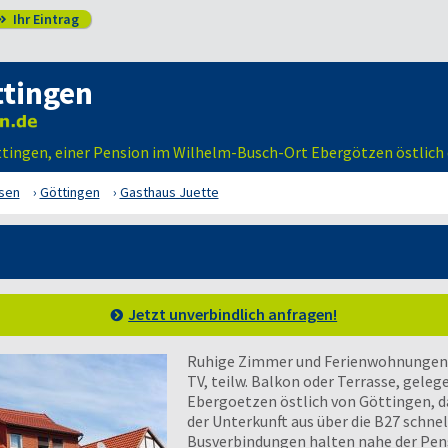
Ihr Eintrag

ttingen
öttingen, einer Pension im Wilhelm-Busch-Ort Ebergötzen östlich 
sen
Göttingen
Gasthaus Juette
Jetzt unverbindlich anfragen!
Ruhige Zimmer und Ferienwohnungen b
TV, teilw. Balkon oder Terrasse, gel
Ebergoetzen östlich von Göttingen, d
der Unterkunft aus über die B27 schnel
Busverbindungen halten nahe der Pen