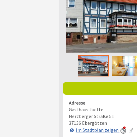
Adresse
Gasthaus Juette
Herzberger Straße 51
37136
Ebergötzen
Im Stadtplan zeigen