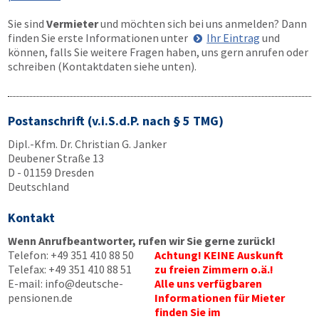
Sie sind
Vermieter
und möchten sich bei uns anmelden? Dann
finden Sie erste Informationen unter
Ihr Eintrag
und
können, falls Sie weitere Fragen haben, uns gern anrufen oder
schreiben (Kontaktdaten siehe unten).
Postanschrift (v.i.S.d.P. nach § 5 TMG)
Dipl.-Kfm. Dr. Christian G. Janker
Deubener Straße 13
D - 01159 Dresden
Deutschland
Kontakt
Wenn Anrufbeantworter, rufen wir Sie gerne zurück!
Telefon:
+49 351 410 88 50
Achtung! KEINE Auskunft
Telefax:
+49 351 410 88 51
zu freien Zimmern o.ä.!
E-mail:
info@deutsche-
Alle uns verfügbaren
pensionen.de
Informationen für Mieter
finden Sie im