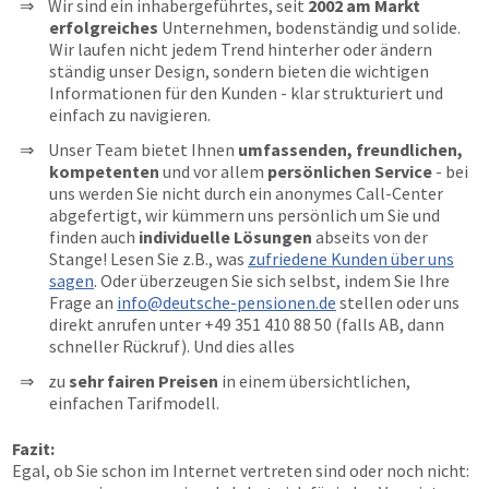
Wir sind ein inhabergeführtes, seit
2002 am Markt
erfolgreiches
Unternehmen, bodenständig und solide.
Wir laufen nicht jedem Trend hinterher oder ändern
ständig unser Design, sondern bieten die wichtigen
Informationen für den Kunden - klar strukturiert und
einfach zu navigieren.
Unser Team bietet Ihnen
umfassenden, freundlichen,
kompetenten
und vor allem
persönlichen Service
- bei
uns werden Sie nicht durch ein anonymes Call-Center
abgefertigt, wir kümmern uns persönlich um Sie und
finden auch
individuelle Lösungen
abseits von der
Stange! Lesen Sie z.B., was
zufriedene Kunden über uns
sagen
. Oder überzeugen Sie sich selbst, indem Sie Ihre
Frage an
info@deutsche-pensionen.de
stellen oder uns
direkt anrufen unter
+49 351 410 88 50
(falls AB, dann
schneller Rückruf). Und dies alles
zu
sehr fairen Preisen
in einem übersichtlichen,
einfachen Tarifmodell.
Fazit:
Egal, ob Sie schon im Internet vertreten sind oder noch nicht: