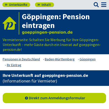

Unterkünfte
Inhalt


Göppingen: Pension
eintragen
Vermieterseite: Schalten Sie Werbung für Ihre Göppingen-
Unterkunft - mehr Gäste durch ein Inserat auf goeppingen-
pension.de!
Pensionen in Deutschland
Baden-Württemberg
Göppingen
Ihr Eintrag
Ihre Unterkunft auf goeppingen-pension.de
(Informationen für Vermieter)
Direkt zum Anmeldungsformular