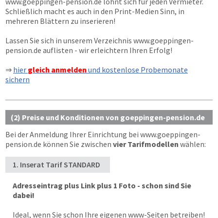
www.goeppingen-pension.de
lohnt sich für jeden Vermieter.
Schließlich macht es auch in den Print-Medien Sinn, in
mehreren Blättern zu inserieren!
Lassen Sie sich in unserem Verzeichnis
www.goeppingen-
pension.de
auflisten - wir erleichtern Ihren Erfolg!
⇒
hier
gleich anmelden
und kostenlose Probemonate
sichern
(2) Preise und Konditionen von goeppingen-pension.de
Bei der Anmeldung Ihrer Einrichtung bei
www.goeppingen-
pension.de
können Sie zwischen
vier Tarifmodellen
wählen:
1. Inserat Tarif STANDARD
Adresseintrag plus Link plus 1 Foto - schon sind Sie
dabei!
Ideal, wenn Sie schon Ihre eigenen www-Seiten betreiben!