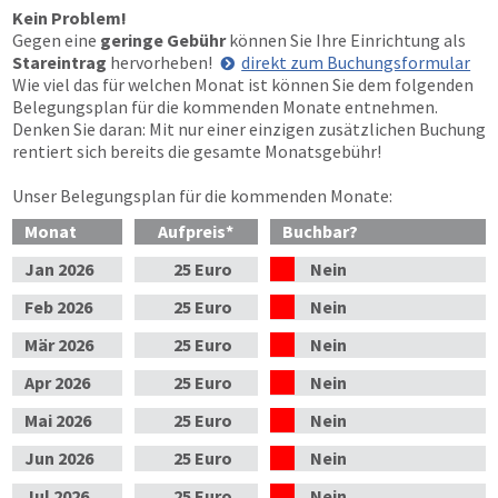
Kein Problem!
Gegen eine
geringe Gebühr
können Sie Ihre Einrichtung als
Stareintrag
hervorheben!
direkt zum Buchungsformular
Wie viel das für welchen Monat ist können Sie dem folgenden
Belegungsplan für die kommenden Monate entnehmen.
Denken Sie daran: Mit nur einer einzigen zusätzlichen Buchung
rentiert sich bereits die gesamte Monatsgebühr!
Unser Belegungsplan für die kommenden Monate:
Monat
Aufpreis
*
Buchbar?
Jan
2026
25 Euro
Nein
Feb
2026
25 Euro
Nein
Mär
2026
25 Euro
Nein
Apr
2026
25 Euro
Nein
Mai
2026
25 Euro
Nein
Jun
2026
25 Euro
Nein
Jul
2026
25 Euro
Nein