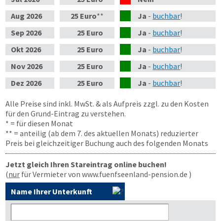
Aug
2026
25 Euro
**
Ja
-
buchbar
!
Sep
2026
25 Euro
Ja
-
buchbar
!
Okt
2026
25 Euro
Ja
-
buchbar
!
Nov
2026
25 Euro
Ja
-
buchbar
!
Dez
2026
25 Euro
Ja
-
buchbar
!
Alle Preise sind inkl. MwSt. & als Aufpreis zzgl. zu den Kosten
für den Grund-Eintrag zu verstehen.
* = für diesen Monat
** = anteilig (ab dem 7. des aktuellen Monats) reduzierter
Preis bei gleichzeitiger Buchung auch des folgenden Monats
Jetzt gleich Ihren Stareintrag online buchen!
(
nur
für Vermieter von www.fuenfseenland-pension.de )
Name Ihrer Unterkunft