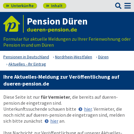

Unterkünfte
Inhalt


Pension Düren
Formular für aktuelle Meldungen zu Ihrer Ferienwohnung oder
Pension in und um Düren
Pensionen in Deutschland
Nordrhein-Westfalen
Düren
Aktuelles - Ihr Eintrag
Ihre Aktuelles-Meldung zur Veröffentlichung auf
dueren-pension.de
Diese Seite ist nur
für Vermieter
, die bereits auf
dueren-
pension.de
eingetragen sind.
Unterkunftssuchende schauen bitte
hier
. Vermieter, die
noch nicht auf
dueren-pension.de
eingetragen sind, melden
sich bitte zunächst
hier
an.
Ihre Nachricht zur Veröffentlichung auf unserer Aktuelles-