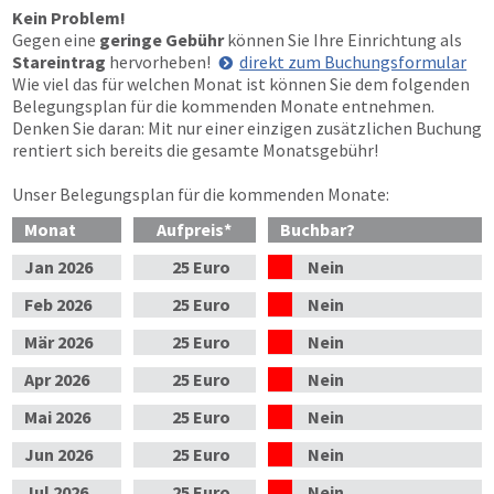
Kein Problem!
Gegen eine
geringe Gebühr
können Sie Ihre Einrichtung als
Stareintrag
hervorheben!
direkt zum Buchungsformular
Wie viel das für welchen Monat ist können Sie dem folgenden
Belegungsplan für die kommenden Monate entnehmen.
Denken Sie daran: Mit nur einer einzigen zusätzlichen Buchung
rentiert sich bereits die gesamte Monatsgebühr!
Unser Belegungsplan für die kommenden Monate:
Monat
Aufpreis
*
Buchbar?
Jan
2026
25 Euro
Nein
Feb
2026
25 Euro
Nein
Mär
2026
25 Euro
Nein
Apr
2026
25 Euro
Nein
Mai
2026
25 Euro
Nein
Jun
2026
25 Euro
Nein
Jul
2026
25 Euro
Nein