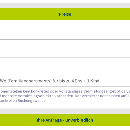
Preise
o (Familienapartments) für bis zu 4 Erw. + 1 Kind
tionen stellen kein konkretes oder vollständiges Vermietungsangebot dar, 
nd mehrere Vermietungsobjekte vorhanden. Der Vermieter nennt Ihnen auf A
n konkreten Buchungswunsch.
Ihre Anfrage - unverbindlich