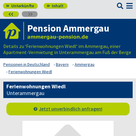

Unterkünfte
Inhalt




Pension Ammergau
Details zu ‘Ferienwohnungen Wiedl‘ im Ammergau, einer
Apartment-Vermietung in Unterammergau am Fuß der Berge
Pensionen in Deutschland
Bayern
Ammergau
Ferienwohnungen Wiedl
Ferienwohnungen Wiedl
Unterammergau
Jetzt unverbindlich anfragen!