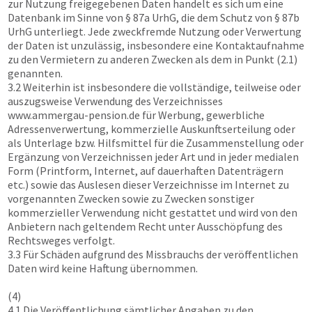
zur Nutzung freigegebenen Daten handelt es sich um eine
Datenbank im Sinne von § 87a UrhG, die dem Schutz von § 87b
UrhG unterliegt. Jede zweckfremde Nutzung oder Verwertung
der Daten ist unzulässig, insbesondere eine Kontaktaufnahme
zu den Vermietern zu anderen Zwecken als dem in Punkt (2.1)
genannten.
3.2 Weiterhin ist insbesondere die vollständige, teilweise oder
auszugsweise Verwendung des Verzeichnisses
www.ammergau-pension.de
für Werbung, gewerbliche
Adressenverwertung, kommerzielle Auskunftserteilung oder
als Unterlage bzw. Hilfsmittel für die Zusammenstellung oder
Ergänzung von Verzeichnissen jeder Art und in jeder medialen
Form (Printform, Internet, auf dauerhaften Datenträgern
etc.) sowie das Auslesen dieser Verzeichnisse im Internet zu
vorgenannten Zwecken sowie zu Zwecken sonstiger
kommerzieller Verwendung nicht gestattet und wird von den
Anbietern nach geltendem Recht unter Ausschöpfung des
Rechtsweges verfolgt.
3.3 Für Schäden aufgrund des Missbrauchs der veröffentlichen
Daten wird keine Haftung übernommen.
(4)
4.1 Die Veröffentlichung sämtlicher Angaben zu den