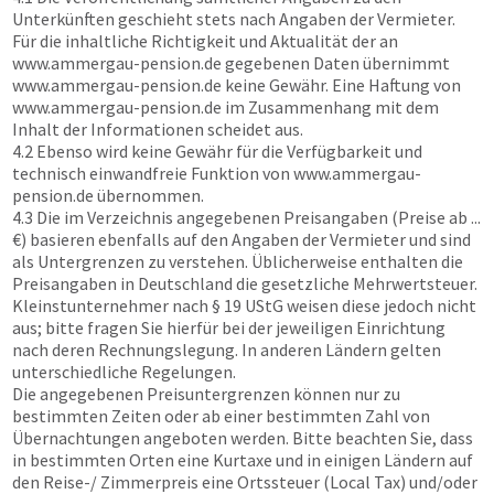
Unterkünften geschieht stets nach Angaben der Vermieter.
Für die inhaltliche Richtigkeit und Aktualität der an
www.ammergau-pension.de
gegebenen Daten übernimmt
www.ammergau-pension.de
keine Gewähr. Eine Haftung von
www.ammergau-pension.de
im Zusammenhang mit dem
Inhalt der Informationen scheidet aus.
4.2 Ebenso wird keine Gewähr für die Verfügbarkeit und
technisch einwandfreie Funktion von
www.ammergau-
pension.de
übernommen.
4.3 Die im Verzeichnis angegebenen Preisangaben (Preise ab ...
€) basieren ebenfalls auf den Angaben der Vermieter und sind
als Untergrenzen zu verstehen. Üblicherweise enthalten die
Preisangaben in Deutschland die gesetzliche Mehrwertsteuer.
Kleinstunternehmer nach § 19 UStG weisen diese jedoch nicht
aus; bitte fragen Sie hierfür bei der jeweiligen Einrichtung
nach deren Rechnungslegung. In anderen Ländern gelten
unterschiedliche Regelungen.
Die angegebenen Preisuntergrenzen können nur zu
bestimmten Zeiten oder ab einer bestimmten Zahl von
Übernachtungen angeboten werden. Bitte beachten Sie, dass
in bestimmten Orten eine Kurtaxe und in einigen Ländern auf
den Reise-/ Zimmerpreis eine Ortssteuer (Local Tax) und/oder