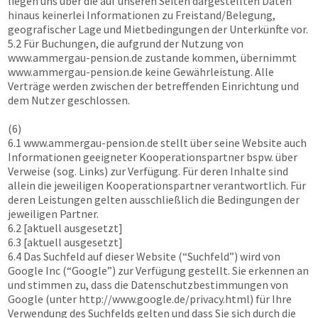
liegen uns über die auf unseren Seiten dargestellten Daten
hinaus keinerlei Informationen zu Freistand/Belegung,
geografischer Lage und Mietbedingungen der Unterkünfte vor.
5.2 Für Buchungen, die aufgrund der Nutzung von
www.ammergau-pension.de
zustande kommen, übernimmt
www.ammergau-pension.de
keine Gewährleistung. Alle
Verträge werden zwischen der betreffenden Einrichtung und
dem Nutzer geschlossen.
(6)
6.1
www.ammergau-pension.de
stellt über seine Website auch
Informationen geeigneter Kooperationspartner bspw. über
Verweise (sog. Links) zur Verfügung. Für deren Inhalte sind
allein die jeweiligen Kooperationspartner verantwortlich. Für
deren Leistungen gelten ausschließlich die Bedingungen der
jeweiligen Partner.
6.2 [aktuell ausgesetzt]
6.3 [aktuell ausgesetzt]
6.4 Das Suchfeld auf dieser Website (“Suchfeld”) wird von
Google Inc (“Google”) zur Verfügung gestellt. Sie erkennen an
und stimmen zu, dass die Datenschutzbestimmungen von
Google (unter http://www.google.de/privacy.html) für Ihre
Verwendung des Suchfelds gelten und dass Sie sich durch die