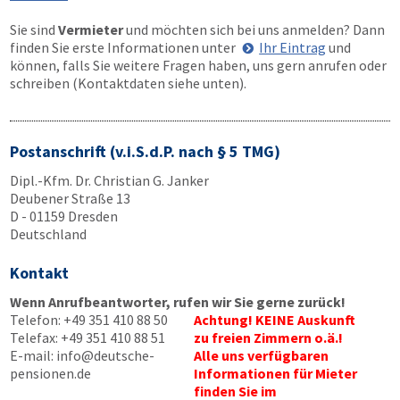
Sie sind
Vermieter
und möchten sich bei uns anmelden? Dann
finden Sie erste Informationen unter
Ihr Eintrag
und
können, falls Sie weitere Fragen haben, uns gern anrufen oder
schreiben (Kontaktdaten siehe unten).
Postanschrift (v.i.S.d.P. nach § 5 TMG)
Dipl.-Kfm. Dr. Christian G. Janker
Deubener Straße 13
D - 01159 Dresden
Deutschland
Kontakt
Wenn Anrufbeantworter, rufen wir Sie gerne zurück!
Telefon:
+49 351 410 88 50
Achtung! KEINE Auskunft
Telefax:
+49 351 410 88 51
zu freien Zimmern o.ä.!
E-mail:
info@deutsche-
Alle uns verfügbaren
pensionen.de
Informationen für Mieter
finden Sie im