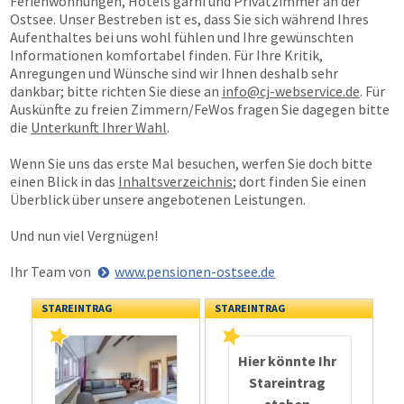
Ferienwohnungen, Hotels garni und Privatzimmer an der
Ostsee. Unser Bestreben ist es, dass Sie sich während Ihres
Aufenthaltes bei uns wohl fühlen und Ihre gewünschten
Informationen komfortabel finden. Für Ihre Kritik,
Anregungen und Wünsche sind wir Ihnen deshalb sehr
dankbar; bitte richten Sie diese an
info@cj-webservice.de
. Für
Auskünfte zu freien Zimmern/FeWos fragen Sie dagegen bitte
die
Unterkunft Ihrer Wahl
.
Wenn Sie uns das erste Mal besuchen, werfen Sie doch bitte
einen Blick in das
Inhaltsverzeichnis
; dort finden Sie einen
Überblick über unsere angebotenen Leistungen.
Und nun viel Vergnügen!
Ihr Team von
www.pensionen-ostsee.de
STAREINTRAG
STAREINTRAG
Hier könnte Ihr
Stareintrag
stehen