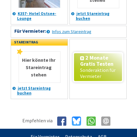
K357- Hotel Ostsee-
jetzt Stareintrag
Lounge
buchen
Für Vermieter:
Infos zum Stareintrag
STAREINTRAG
2 Monate
Hier könnte Ihr
Gratis Testen
Stareintrag
Sonderaktion für
stehen
Vermieter
jetzt Stareintrag
buchen
Empfehlen via
Für Vermieter
Datenschutz
AGB