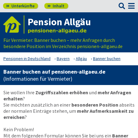

Unterkünfte
Inhalt


Pension Allgäu
Für Vermieter: Banner buchen – mehr Anfragen durch
besondere Position im Verzeichnis pensionen-allgaeu.de
Pensionen in Deutschland
Bayern
Allgäu
Banner buchen
Banner buchen auf pensionen-allgaeu.de
(Informationen für Vermieter)
Sie wollen Ihre
Zugriffszahlen erhöhen
und
mehr Anfragen
erhalten
?
Sie möchten zusätzlich an einer
besonderen Position
abseits
der normalen Einträge stehen, um
mehr Aufmerksamkeit zu
erreichen
?
Kein Problem!
Mit dem folgenden Formular können Sie bei uns ein
Banner