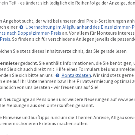
 ein Teil - es ändert sich lediglich die Reihenfolge der Anzeige, 
 Angebot sucht, der wird bei unseren drei Preis-Sortierungen anh
ach einer
Übernachtung im Allgäu anhand des Einzelzimmer-P
ts nach Doppelzimmer-Preis
an. Vor allem für Monteure interess
Preis
. So finden sich für verschiedene Anliegen jeweils die passen
ichen Sie stets dieses Inhaltsverzeichnis, das Sie gerade lesen.
ermieter
gedacht. Sie enthält Informationen, die Sie benötigen, 
 Sie sich auch direkt mit Hilfe eines Formulars bei uns anmelden
den Sie sich bitte an uns:
Kontaktdaten
. Wir sind stets gern
ich eine auf Ihr Unternehmen bzw. Ihre Privatvermietung optimal 
indlich von uns beraten - wir freuen uns auf Sie!
ten Neuzugänge an Pensionen und weitere Neuerungen auf
www.pen
elle Meldungen aus den Unterkünften genannt.
e Hinweise und Surftipps rund um die Themen Anreise, Allgäu sow
zu einem schöneren Erlebnis machen sollen.