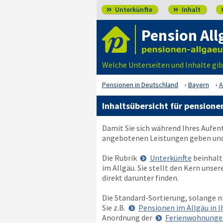
Unterkünfte
Inhalt


Pension All
Welche Unterseiten und Inhalte gib
Pensionen in Deutschland
Bayern
A
Inhaltsübersicht für pensione
Damit Sie sich während Ihres Aufen
angebotenen Leistungen geben und 
Die Rubrik
Unterkünfte
beinhalt
im Allgäu. Sie stellt den Kern unse
direkt darunter finden.
Die Standard-Sortierung, solange n
Sie z.B.
Pensionen im Allgäu in 
Anordnung der
Ferienwohnungen