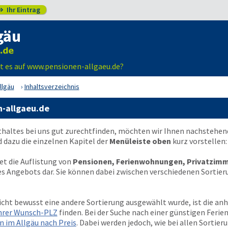
Ihr Eintrag

gäu
t es auf www.pensionen-allgaeu.de?
llgäu
Inhaltsverzeichnis
n-allgaeu.de
thaltes bei uns gut zurechtfinden, möchten wir Ihnen nachstehen
dazu die einzelnen Kapitel der
Menüleiste oben
kurz vorstellen:
et die Auflistung von
Pensionen, Ferienwohnungen, Privatzimm
res Angebots dar. Sie können dabei zwischen verschiedenen Sortier
icht bewusst eine andere Sortierung ausgewählt wurde, ist die an
Ihrer Wunsch-PLZ
finden. Bei der Suche nach einer günstigen Feri
 im Allgäu nach Preis
. Dabei werden jedoch, wie bei allen Sortier