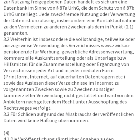
zur Nutzung freigegebenen Daten handelt es sich um eine
Datenbank im Sinne von § 87a UrhG, die dem Schutz von § 87b
UrhG unterliegt. Jede zweckfremde Nutzung oder Verwertung
der Daten ist unzulässig, insbesondere eine Kontaktaufnahme
zu den Vermietern zu anderen Zwecken als dem in Punkt (2.1)
genannten.
3.2 Weiterhin ist insbesondere die vollständige, teilweise oder
auszugsweise Verwendung des Verzeichnisses
www.zwickau-
pensionen.de
für Werbung, gewerbliche Adressenverwertung,
kommerzielle Auskunftserteilung oder als Unterlage bzw.
Hilfsmittel für die Zusammenstellung oder Ergänzung von
Verzeichnissen jeder Art und in jeder medialen Form
(Printform, Internet, auf dauerhaften Datenträgern etc.)
sowie das Auslesen dieser Verzeichnisse im Internet zu
vorgenannten Zwecken sowie zu Zwecken sonstiger
kommerzieller Verwendung nicht gestattet und wird von den
Anbietern nach geltendem Recht unter Ausschöpfung des
Rechtsweges verfolgt.
3.3 Für Schäden aufgrund des Missbrauchs der veröffentlichen
Daten wird keine Haftung übernommen.
(4)
4.1 Die Veröffentlichung sämtlicher Angaben zu den