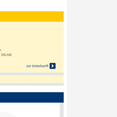
n
s (WLAN)

zur Unterkunft