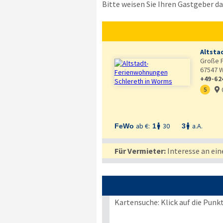
Bitte weisen Sie Ihren Gastgeber dar
Altsta
Große F
67547
W
+49-62
5

ab €:
30
a.A.
FeWo
1
3


Für Vermieter:
Interesse an ein
Kartensuche: Klick auf die Punk