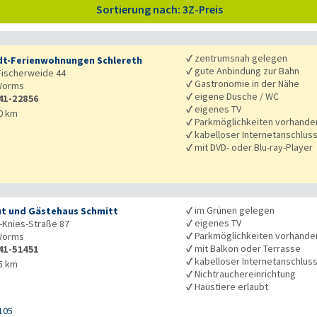
Sortierung nach: 3Z-Preis
✓
zentrumsnah gelegen
dt-Ferienwohnungen Schlereth
✓
gute Anbindung zur Bahn
ischerweide 44
✓
Gastronomie in der Nähe
orms
✓
eigene Dusche / WC
41-22856
✓
eigenes TV
0 km
✓
Parkmöglichkeiten vorhande
✓
kabelloser Internetanschlus
✓
mit DVD- oder Blu-ray-Player
✓
im Grünen gelegen
t und Gästehaus Schmitt
✓
eigenes TV
-Knies-Straße 87
✓
Parkmöglichkeiten vorhande
orms
✓
mit Balkon oder Terrasse
41-51451
✓
kabelloser Internetanschlus
5 km
✓
Nichtrauchereinrichtung
✓
Haustiere erlaubt
105