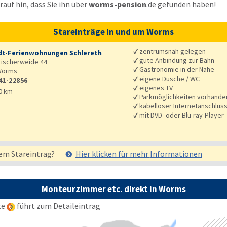
auf hin, dass Sie ihn über
worms-pension
.de
gefunden haben!
Stareinträge in und um Worms
✓
zentrumsnah gelegen
dt-Ferienwohnungen Schlereth
✓
gute Anbindung zur Bahn
ischerweide 44
✓
Gastronomie in der Nähe
orms
✓
eigene Dusche / WC
41-22856
✓
eigenes TV
0 km
✓
Parkmöglichkeiten vorhande
✓
kabelloser Internetanschlus
✓
mit DVD- oder Blu-ray-Player
em Stareintrag?
Hier klicken für mehr
Informationen
Monteurzimmer etc. direkt in Worms
te
führt zum Detaileintrag