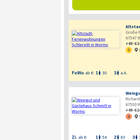
Altsta
Große F
67547
W
+49-62
5

ab €:
30
a.A.
FeWo
1
3


Weingu
Richard
67550
W
+49-62
4

ab €:
54
83
Zi.
1
2
3


