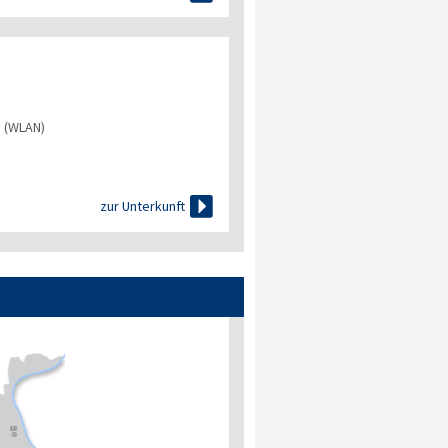
s (WLAN)

zur Unterkunft