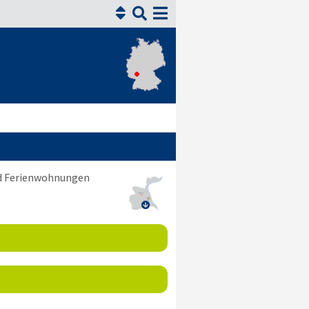


nd Ferienwohnungen
