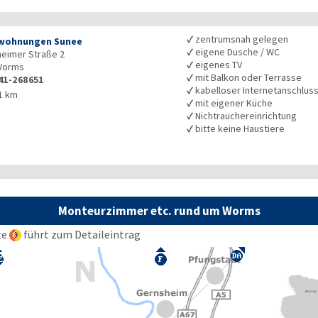
✓
zentrumsnah gelegen
wohnungen Sunee
✓
eigene Dusche / WC
eimer Straße 2
✓
eigenes TV
orms
✓
mit Balkon oder Terrasse
41-268651
✓
kabelloser Internetanschlus
1 km
✓
mit eigener Küche
✓
Nichtrauchereinrichtung
✓
bitte keine Haustiere
Monteurzimmer etc. rund um Worms
te
führt zum Detaileintrag