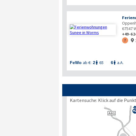
Ferien
Oppenh
67547
W
+49-62
7

ab €:
65
a.A.
FeWo
2
6


Kartensuche: Klick auf die Punk