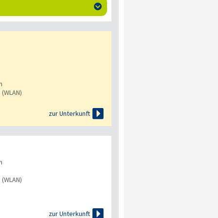

n
s (WLAN)

zur Unterkunft
n
s (WLAN)

zur Unterkunft